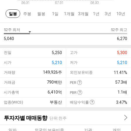
일봉
주봉
월봉
1일
1개월
3개월
1년
3년
10년
52주 최저
52주 최고
5,040
6,270
전일
5,250
고가
5,300
시가
5,210
저가
5,210
149,926
주
거래량
외인보유비중
11.41%
790
백만
57.3
배
거래금
PER
6,410
억
1.1
배
시가총액
PBR
부동산
업종(WICS)
배당수익률
3.47%
투자자별 매매동향
단위:천주
일자
외국인·보유비중
기관
개인