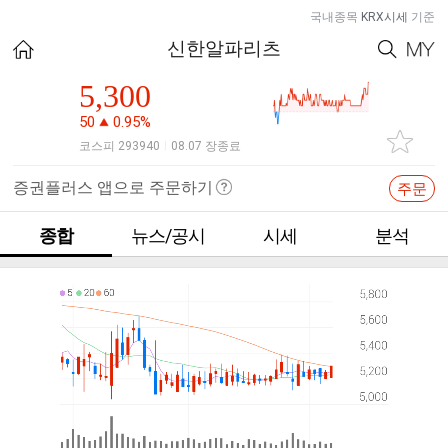
국내종목
KRX시세
기준
신한알파리츠
5,300
50
0.95%
코스피 293940
08.07 장종료
|
증권플러스 앱으로 주문하기
주문
종합
뉴스/공시
시세
분석