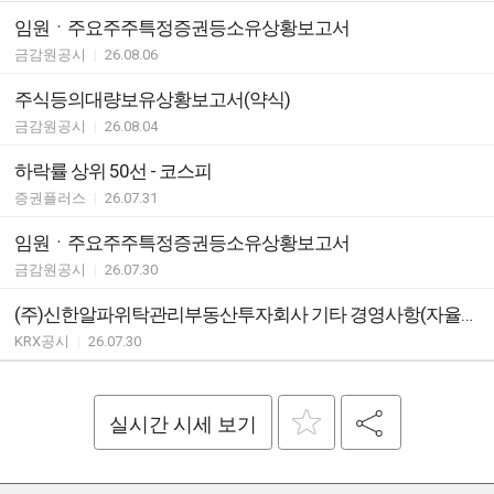
임원ㆍ주요주주특정증권등소유상황보고서
금감원공시
|
26.08.06
주식등의대량보유상황보고서(약식)
금감원공시
|
26.08.04
하락률 상위 50선 - 코스피
증권플러스
|
26.07.31
임원ㆍ주요주주특정증권등소유상황보고서
금감원공시
|
26.07.30
(주)신한알파위탁관리부동산투자회사 기타 경영사항(자율공시)
KRX공시
|
26.07.30
실시간 시세 보기