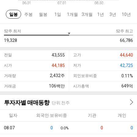
일봉
주봉
월봉
1일
1개월
3개월
1년
3년
10년
52주 최저
52주 최고
19,328
66,786
전일
43,555
고가
44,640
시가
44,185
저가
42,725
2,432
주
거래량
외인보유비중
0.11%
106
백만
649
억
거래금
시가총액
투자자별 매매동향
단위:천주
일자
외국인·보유비중
기관
개인
08.07
0
0
0
0.0%