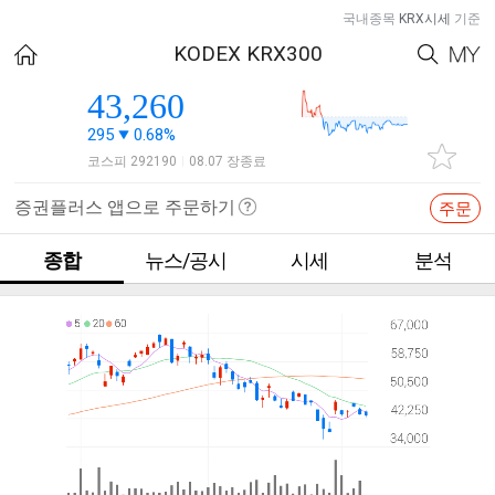
국내종목
KRX시세
기준
KODEX KRX300
43,260
295
0.68%
코스피 292190
08.07 장종료
|
증권플러스 앱으로 주문하기
주문
종합
뉴스/공시
시세
분석