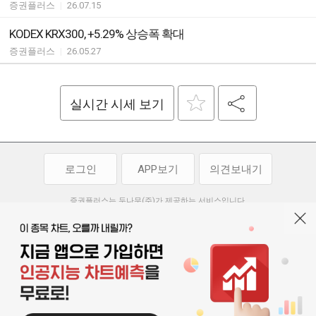
증권플러스
|
26.07.15
KODEX KRX300, +5.29% 상승폭 확대
증권플러스
|
26.05.27
실시간 시세 보기
로그인
APP보기
의견보내기
증권플러스는 두나무(주)가 제공하는 서비스입니다.
두나무(주)가 제공하는 금융 정보는 콘텐츠 제공업체로부터 받는 정보로
투자 참고사항이며, 정보 제공 과정에서 오류나 지연이 발생할 수 있습니다.
두나무(주)는 제공된 정보에 의한 투자 결과에 대하여 법적인 책임을
부담하지 않습니다. 본 서비스에서 제공되는 정보의 무단 배포를 금합니다.
개인정보처리방침
이용약관
청소년보호정책
|
|
기사배열 기본방침
고객센터
공지사항
오픈소스 라이선스
|
|
|
서울특별시 서초구 강남대로 369, 15층
대표 오경석
사업자 등록번호 119-86-54968
|