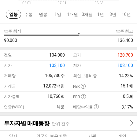
일봉
주봉
월봉
1일
1개월
3개월
1년
3년
10년
52주 최저
52주 최고
90,000
136,400
전일
104,000
고가
120,700
시가
103,100
저가
103,100
105,730
주
거래량
외인보유비중
14.23%
12,072
백만
15.1
배
거래금
PER
10,760
억
0.5
배
시가총액
PBR
식품
업종(WICS)
배당수익률
3.17%
투자자별 매매동향
단위:천주
일자
외국인·보유비중
기관
개인