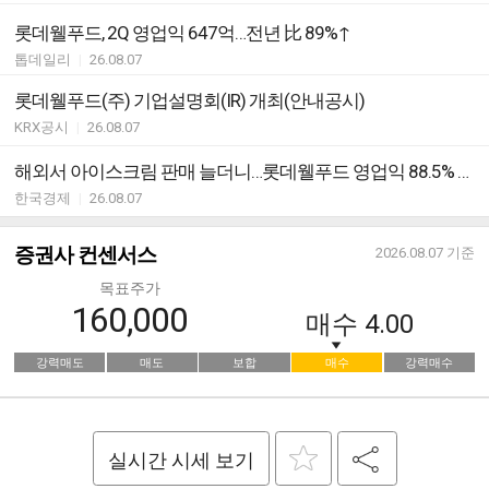
롯데웰푸드, 2Q 영업익 647억…전년 比 89%↑
톱데일리
|
26.08.07
롯데웰푸드(주) 기업설명회(IR) 개최(안내공시)
KRX공시
|
26.08.07
해외서 아이스크림 판매 늘더니…롯데웰푸드 영업익 88.5% 급증
한국경제
|
26.08.07
증권사 컨센서스
2026.08.07
기준
목표주가
160,000
매수
4.00
강력매도
매도
보합
매수
강력매수
실시간 시세 보기