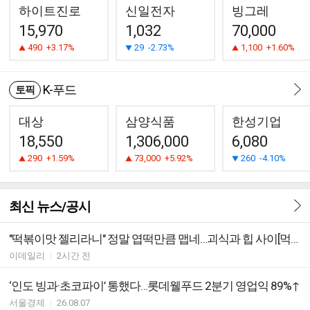
하이트진로
신일전자
빙그레
15,970
1,032
70,000
490
+3.17%
29
-2.73%
1,100
+1.60%
K-푸드
토픽
대상
삼양식품
한성기업
18,550
1,306,000
6,080
290
+1.59%
73,000
+5.92%
260
-4.10%
최신 뉴스/공시
"떡볶이맛 젤리라니" 정말 엽떡만큼 맵네…괴식과 힙 사이[먹어보고서]
이데일리
|
2시간 전
‘인도 빙과·초코파이’ 통했다…롯데웰푸드 2분기 영업익 89%↑
서울경제
|
26.08.07