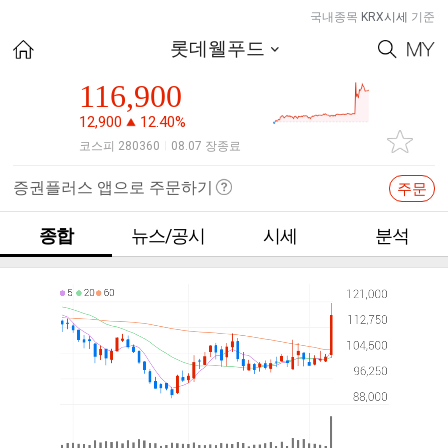
국내종목
KRX시세
기준
롯데웰푸드
116,900
12,900
12.40%
코스피 280360
08.07 장종료
|
증권플러스 앱으로 주문하기
주문
종합
뉴스/공시
시세
분석