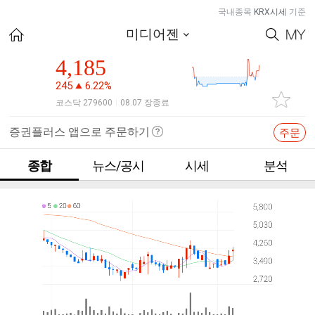
국내종목
KRX시세
기준
미디어젠
4,185
245
6.22%
코스닥 279600
08.07 장종료
|
증권플러스 앱으로 주문하기
주문
종합
뉴스/공시
시세
분석