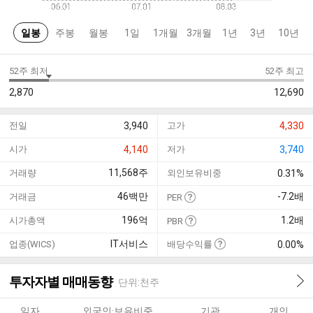
일봉
주봉
월봉
1일
1개월
3개월
1년
3년
10년
52주 최저
52주 최고
2,870
12,690
전일
3,940
고가
4,330
시가
4,140
저가
3,740
11,568
주
거래량
외인보유비중
0.31%
46
백만
-7.2
배
거래금
PER
196
억
1.2
배
시가총액
PBR
IT서비스
업종(WICS)
배당수익률
0.00%
투자자별 매매동향
단위:천주
일자
외국인·보유비중
기관
개인