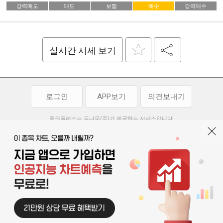
강력매도
매도
보합
매수
강력매수
실시간 시세 보기
로그인
APP보기
의견보내기
증권플러스는 두나무(주)가 제공하는 서비스입니다.
두나무(주)가 제공하는 금융 정보는 콘텐츠 제공업체로부터 받는 정보로
투자 참고사항이며, 정보 제공 과정에서 오류나 지연이 발생할 수 있습니다.
두나무(주)는 제공된 정보에 의한 투자 결과에 대하여 법적인 책임을
부담하지 않습니다. 본 서비스에서 제공되는 정보의 무단 배포를 금합니다.
개인정보처리방침
이용약관
청소년보호정책
|
|
기사배열 기본방침
고객센터
공지사항
오픈소스 라이선스
|
|
|
서울특별시 서초구 강남대로 369, 15층
대표 오경석
사업자 등록번호 119-86-54968
|
청소년보호 책임자 : 박소정
기사배열 책임자 : 박동규
|
© 두나무 주식회사