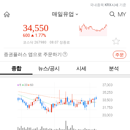
국내종목
KRX시세
기준
매일유업
34,550
600
1.77%
코스닥 267980
08.07 장종료
|
증권플러스 앱으로 주문하기
주문
종합
뉴스/공시
시세
분석