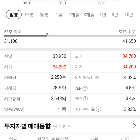
일봉
주봉
월봉
1일
1개월
3개월
1년
3년
10년
52주 최저
52주 최고
31,100
41,650
전일
33,950
고가
34,700
시가
34,200
저가
34,200
2,258
주
거래량
외인보유비중
14.02%
78
백만
4.8
배
거래금
PER
2,648
억
0.4
배
시가총액
PBR
식품
업종(WICS)
배당수익률
3.83%
투자자별 매매동향
단위:천주
일자
외국인·보유비중
기관
개인