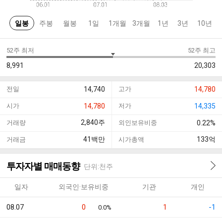
일봉
주봉
월봉
1일
1개월
3개월
1년
3년
10년
52주 최저
52주 최고
8,991
20,303
전일
14,740
고가
14,780
시가
14,780
저가
14,335
2,840
주
거래량
외인보유비중
0.22%
41
백만
133
억
거래금
시가총액
투자자별 매매동향
단위:천주
일자
외국인·보유비중
기관
개인
08.07
0
1
-1
0.0%