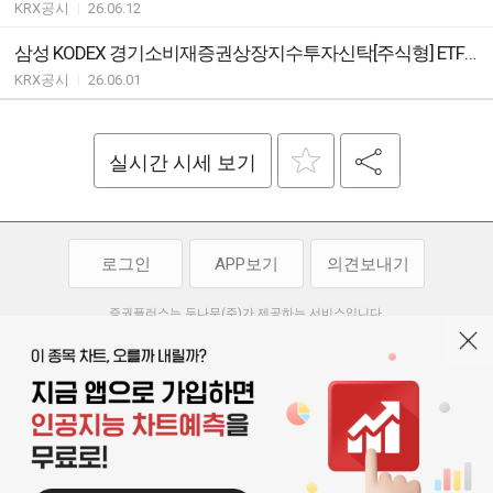
KRX공시
|
26.06.12
삼성 KODEX 경기소비재증권상장지수투자신탁[주식형] ETF 괴리율 초과 발생
KRX공시
|
26.06.01
실시간 시세 보기
로그인
APP보기
의견보내기
증권플러스는 두나무(주)가 제공하는 서비스입니다.
두나무(주)가 제공하는 금융 정보는 콘텐츠 제공업체로부터 받는 정보로
투자 참고사항이며, 정보 제공 과정에서 오류나 지연이 발생할 수 있습니다.
두나무(주)는 제공된 정보에 의한 투자 결과에 대하여 법적인 책임을
부담하지 않습니다. 본 서비스에서 제공되는 정보의 무단 배포를 금합니다.
개인정보처리방침
이용약관
청소년보호정책
|
|
기사배열 기본방침
고객센터
공지사항
오픈소스 라이선스
|
|
|
서울특별시 서초구 강남대로 369, 15층
대표 오경석
사업자 등록번호 119-86-54968
|