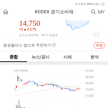
국내종목
KRX시세
기준
KODEX 경기소비재
14,750
10
0.07%
코스피 266390
08.07 장종료
|
증권플러스 앱으로 주문하기
주문
종합
뉴스/공시
시세
분석