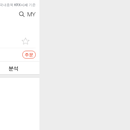
국내종목
KRX시세
기준
주문
분석