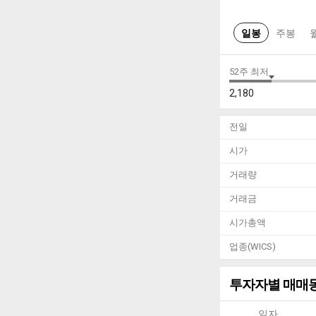
일봉
주봉
52주 최저
2,180
전일
시가
거래량
거래금
시가총액
업종(WICS)
투자자별 매매
일자