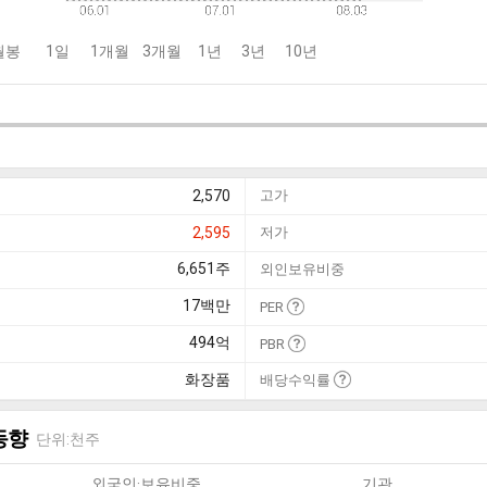
월봉
1일
1개월
3개월
1년
3년
10년
2,570
고가
2,595
저가
6,651
주
외인보유비중
17
백만
PER
494
억
PBR
화장품
배당수익률
동향
단위:천주
외국인·보유비중
기관