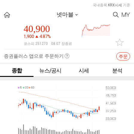
국내종목
KRX시세
기준
넷마블
40,900
1,900
4.87%
코스피 251270
08.07 장종료
|
증권플러스 앱으로 주문하기
주문
종합
뉴스/공시
시세
분석