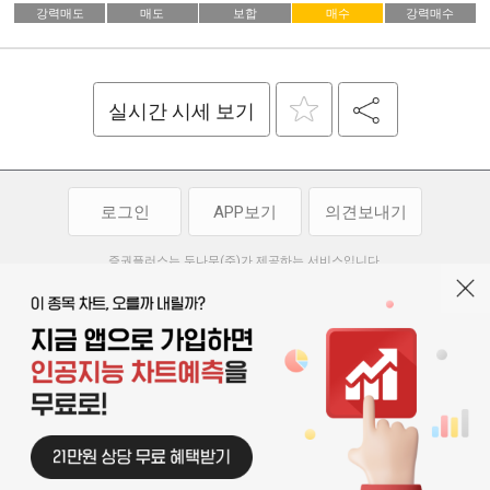
강력매도
매도
보합
매수
강력매수
실시간 시세 보기
로그인
APP보기
의견보내기
증권플러스는 두나무(주)가 제공하는 서비스입니다.
두나무(주)가 제공하는 금융 정보는 콘텐츠 제공업체로부터 받는 정보로
투자 참고사항이며, 정보 제공 과정에서 오류나 지연이 발생할 수 있습니다.
두나무(주)는 제공된 정보에 의한 투자 결과에 대하여 법적인 책임을
부담하지 않습니다. 본 서비스에서 제공되는 정보의 무단 배포를 금합니다.
개인정보처리방침
이용약관
청소년보호정책
|
|
기사배열 기본방침
고객센터
공지사항
오픈소스 라이선스
|
|
|
서울특별시 서초구 강남대로 369, 15층
대표 오경석
사업자 등록번호 119-86-54968
|
청소년보호 책임자 : 박소정
기사배열 책임자 : 박동규
|
© 두나무 주식회사