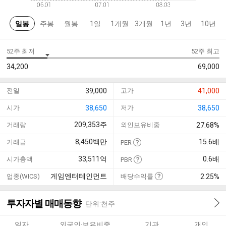
일봉
주봉
월봉
1일
1개월
3개월
1년
3년
10년
52주 최저
52주 최고
34,200
69,000
전일
39,000
고가
41,000
시가
38,650
저가
38,650
209,353
주
거래량
외인보유비중
27.68%
8,450
백만
15.6
배
거래금
PER
33,511
억
0.6
배
시가총액
PBR
게임엔터테인먼트
업종(WICS)
배당수익률
2.25%
투자자별 매매동향
단위:천주
일자
외국인·보유비중
기관
개인