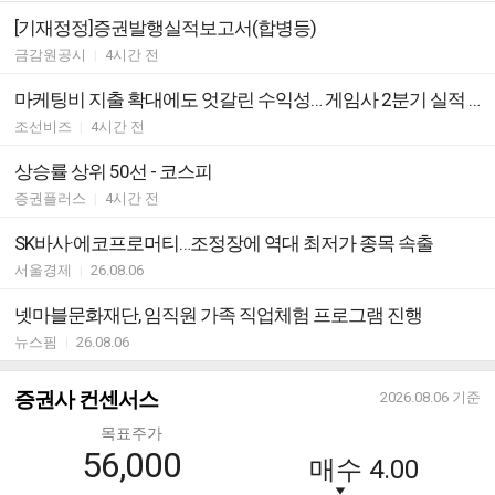
[기재정정]증권발행실적보고서(합병등)
금감원공시
|
4시간 전
마케팅비 지출 확대에도 엇갈린 수익성… 게임사 2분기 실적 살펴보니
조선비즈
|
4시간 전
상승률 상위 50선 - 코스피
증권플러스
|
4시간 전
SK바사·에코프로머티…조정장에 역대 최저가 종목 속출
서울경제
|
26.08.06
넷마블문화재단, 임직원 가족 직업체험 프로그램 진행
뉴스핌
|
26.08.06
증권사 컨센서스
2026.08.06
기준
목표주가
56,000
매수
4.00