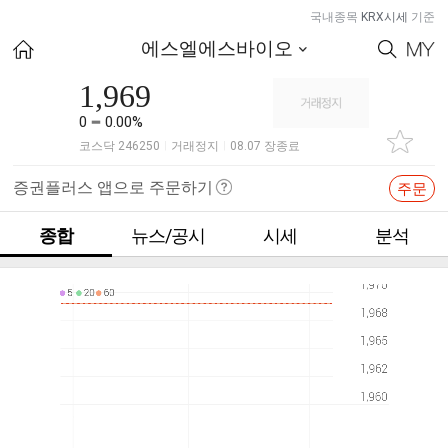
국내종목
KRX시세
기준
에스엘에스바이오
1,969
0
0.00%
코스닥 246250
거래정지
08.07 장종료
|
|
증권플러스 앱으로 주문하기
주문
종합
뉴스/공시
시세
분석