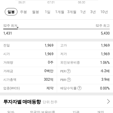
일봉
주봉
월봉
1일
1개월
3개월
1년
3년
10년
52주 최저
52주 최고
1,431
5,430
전일
1,969
고가
1,969
시가
1,969
저가
1,969
0
주
거래량
외인보유비중
1.06%
0
백만
-6.2
배
거래금
PER
302
억
3.9
배
시가총액
PBR
제약
업종(WICS)
배당수익률
0.00%
투자자별 매매동향
단위:천주
일자
외국인·보유비중
기관
개인