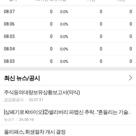
08.07
0
0
0
0.0%
08.06
0
0
0
0.0%
08.05
0
0
0
0.0%
08.04
0
0
0
0.0%
08.03
0
0
0
0.0%
최신 뉴스/공시
주식등의대량보유상황보고서(약식)
금감원공시
|
26.07.31
[상폐기로 K바이오]②셀리버리·파멥신 추락…"흔들리는 기술특례, 유지 지원 중요"
뉴스1
|
26.06.16
올리패스, 회생절차 개시 결정