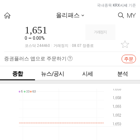
국내종목
KRX시세
기준
올리패스
1,651
0
0.00%
코스닥 244460
거래정지
08.07 장종료
|
|
증권플러스 앱으로 주문하기
주문
종합
뉴스/공시
시세
분석