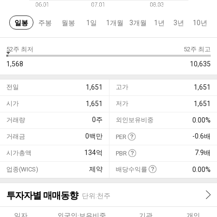
일봉
주봉
월봉
1일
1개월
3개월
1년
3년
10년
52주 최저
52주 최고
1,568
10,635
전일
1,651
고가
1,651
시가
1,651
저가
1,651
0
주
거래량
외인보유비중
0.00%
0
백만
-0.6
배
거래금
PER
134
억
7.9
배
시가총액
PBR
제약
업종(WICS)
배당수익률
0.00%
투자자별 매매동향
단위:천주
일자
외국인·보유비중
기관
개인