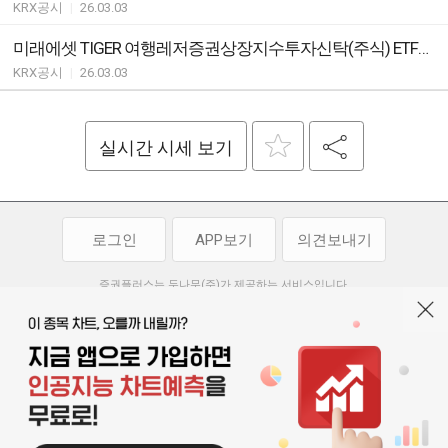
KRX공시
|
26.03.03
미래에셋 TIGER 여행레저증권상장지수투자신탁(주식) ETF지정참가회사(AP)추가ㆍ해지ㆍ변경안내
KRX공시
|
26.03.03
실시간 시세 보기
로그인
APP보기
의견보내기
증권플러스는 두나무(주)가 제공하는 서비스입니다.
두나무(주)가 제공하는 금융 정보는 콘텐츠 제공업체로부터 받는 정보로
투자 참고사항이며, 정보 제공 과정에서 오류나 지연이 발생할 수 있습니다.
두나무(주)는 제공된 정보에 의한 투자 결과에 대하여 법적인 책임을
부담하지 않습니다. 본 서비스에서 제공되는 정보의 무단 배포를 금합니다.
개인정보처리방침
이용약관
청소년보호정책
|
|
기사배열 기본방침
고객센터
공지사항
오픈소스 라이선스
|
|
|
서울특별시 서초구 강남대로 369, 15층
대표 오경석
사업자 등록번호 119-86-54968
|