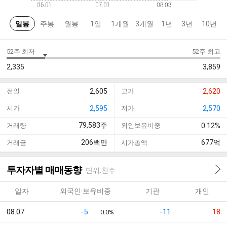
일봉
주봉
월봉
1일
1개월
3개월
1년
3년
10년
52주 최저
52주 최고
2,335
3,859
전일
2,605
고가
2,620
시가
2,595
저가
2,570
79,583
주
거래량
외인보유비중
0.12%
206
백만
677
억
거래금
시가총액
투자자별 매매동향
단위:천주
일자
외국인·보유비중
기관
개인
08.07
-5
-11
18
0.0%