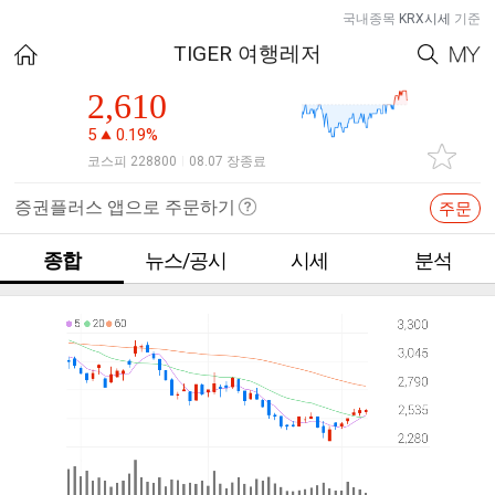
국내종목
KRX시세
기준
TIGER 여행레저
2,610
5
0.19%
코스피 228800
08.07 장종료
|
증권플러스 앱으로 주문하기
주문
종합
뉴스/공시
시세
분석