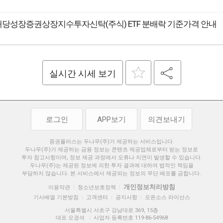
R 배당성장증권상장지수투자신탁(주식) ETF 분배락 기준가격 안내
실시간 시세 보기
로그인
APP보기
의견보내기
증권플러스는 두나무(주)가 제공하는 서비스입니다.
두나무(주)가 제공하는 금융 정보는 콘텐츠 제공업체로부터 받는 정보로
투자 참고사항이며, 정보 제공 과정에서 오류나 지연이 발생할 수 있습니다.
두나무(주)는 제공된 정보에 의한 투자 결과에 대하여 법적인 책임을
부담하지 않습니다. 본 서비스에서 제공되는 정보의 무단 배포를 금합니다.
개인정보처리방침
이용약관
청소년보호정책
|
|
기사배열 기본방침
고객센터
공지사항
오픈소스 라이선스
|
|
|
서울특별시 서초구 강남대로 369, 15층
대표 오경석
사업자 등록번호 119-86-54968
|