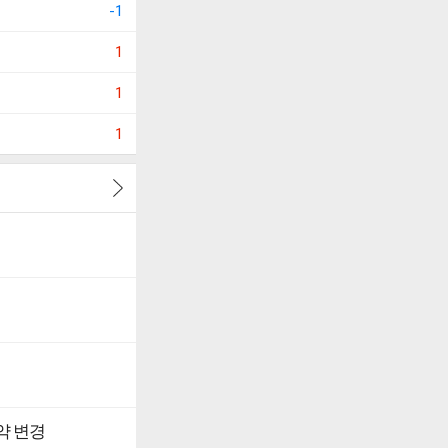
-1
1
1
1
약 변경