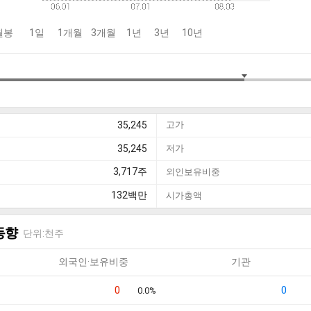
월봉
1일
1개월
3개월
1년
3년
10년
35,245
고가
35,245
저가
3,717
주
외인보유비중
132
백만
시가총액
동향
단위:천주
외국인·보유비중
기관
0
0
0.0%