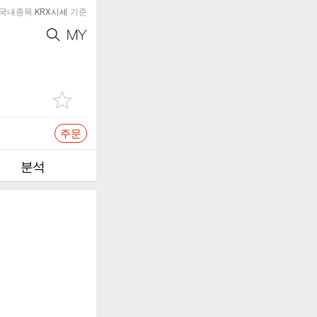
국내종목
KRX시세
기준
주문
분석