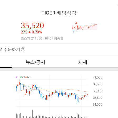
TIGER 배당성장
35,520
275
0.78%
코스피 211560
08.07 장종료
|
로 주문하기
뉴스/공시
시세