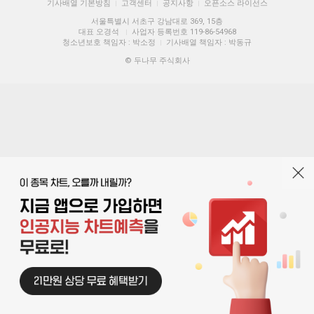
기사배열 기본방침
고객센터
공지사항
오픈소스 라이선스
|
|
|
서울특별시 서초구 강남대로 369, 15층
대표 오경석
사업자 등록번호 119-86-54968
|
청소년보호 책임자 : 박소정
기사배열 책임자 : 박동규
|
© 두나무 주식회사