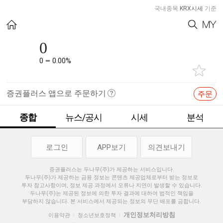
국내종목
KRX시세
기준
0
0
0.00%
증권플러스 앱으로 주문하기
주문
종합
뉴스/공시
시세
분석
로그인
APP보기
의견보내기
증권플러스는 두나무(주)가 제공하는 서비스입니다.
두나무(주)가 제공하는 금융 정보는 콘텐츠 제공업체로부터 받는 정보로
투자 참고사항이며, 정보 제공 과정에서 오류나 지연이 발생할 수 있습니다.
두나무(주)는 제공된 정보에 의한 투자 결과에 대하여 법적인 책임을
부담하지 않습니다. 본 서비스에서 제공되는 정보의 무단 배포를 금합니다.
개인정보처리방침
이용약관
청소년보호정책
|
|