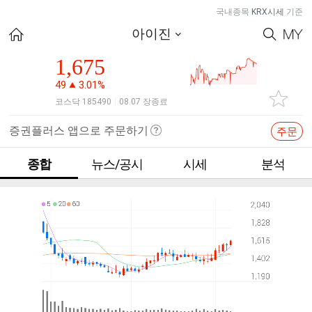
국내종목
KRX시세
기준
아이진
1,675
49
3.01%
코스닥 185490
08.07 장종료
|
증권플러스 앱으로 주문하기
주문
종합
뉴스/공시
시세
분석