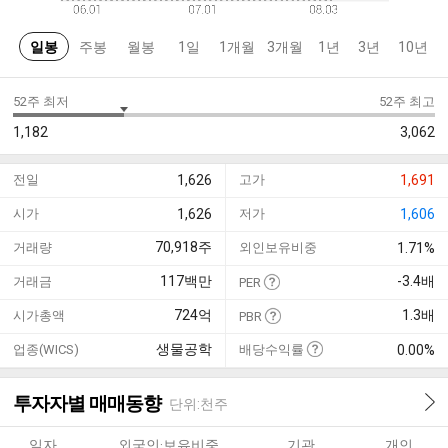
일봉
주봉
월봉
1일
1개월
3개월
1년
3년
10년
52주 최저
52주 최고
1,182
3,062
전일
1,626
고가
1,691
시가
1,626
저가
1,606
70,918
주
거래량
외인보유비중
1.71%
117
백만
-3.4
배
거래금
PER
724
억
1.3
배
시가총액
PBR
생물공학
업종(WICS)
배당수익률
0.00%
투자자별 매매동향
단위:천주
일자
외국인·보유비중
기관
개인