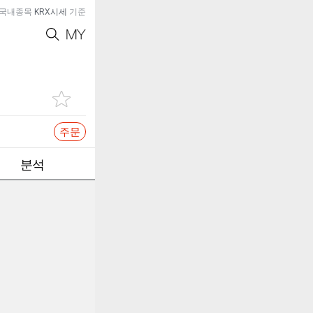
국내종목
KRX시세
기준
주문
분석