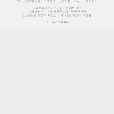
기사배열 기본방침
고객센터
공지사항
오픈소스 라이선스
|
|
|
서울특별시 서초구 강남대로 369, 15층
대표 오경석
사업자 등록번호 119-86-54968
|
청소년보호 책임자 : 박소정
기사배열 책임자 : 박동규
|
© 두나무 주식회사