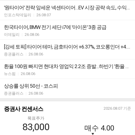
'원타이어' 전략 앞세운 넥센타이어…EV 시장 공략 속도, 수익성 개선 이끌까
인포스탁데일리
|
26.08.07
한국타이어, BMW 전기 세단 i7에 '아이온' 3종 공급
이데일리
|
26.08.06
[강세 토픽] 타이어 테마, 금호타이어 +6.37%, 코오롱인더 +4.28%
증권플러스
|
26.08.06
환율 100원 빠지면 현대차 영업익 2.2조 증발...하반기 '환율 역풍' 우려
뉴스핌
|
26.08.06
상승률 상위 50선 - 코스피
증권플러스
|
26.08.06
증권사 컨센서스
2026.08.07
기준
목표주가
83,000
매수
4.00