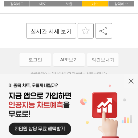
강력매도
매도
보합
매수
강력매수
실시간 시세 보기
로그인
APP보기
의견보내기
증권플러스는 두나무(주)가 제공하는 서비스입니다.
두나무(주)가 제공하는 금융 정보는 콘텐츠 제공업체로부터 받는 정보로
투자 참고사항이며, 정보 제공 과정에서 오류나 지연이 발생할 수 있습니다.
두나무(주)는 제공된 정보에 의한 투자 결과에 대하여 법적인 책임을
부담하지 않습니다. 본 서비스에서 제공되는 정보의 무단 배포를 금합니다.
개인정보처리방침
이용약관
청소년보호정책
|
|
기사배열 기본방침
고객센터
공지사항
오픈소스 라이선스
|
|
|
서울특별시 서초구 강남대로 369, 15층
대표 오경석
사업자 등록번호 119-86-54968
|
청소년보호 책임자 : 박소정
기사배열 책임자 : 박동규
|
© 두나무 주식회사