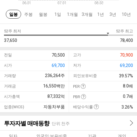
일봉
주봉
월봉
1일
1개월
3개월
1년
3년
10년
52주 최저
52주 최고
37,650
78,400
전일
70,500
고가
70,900
시가
69,700
저가
69,200
236,264
주
거래량
외인보유비중
39.57%
16,550
백만
8.0
배
거래금
PER
87,332
억
0.7
배
시가총액
PBR
자동차부품
업종(WICS)
배당수익률
3.26%
투자자별 매매동향
단위:천주
일자
외국인·보유비중
기관
개인