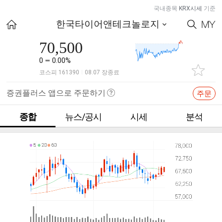
국내종목
KRX시세
기준
한국타이어앤테크놀로지
70,500
0
0.00%
코스피 161390
08.07 장종료
|
증권플러스 앱으로 주문하기
주문
종합
뉴스/공시
시세
분석