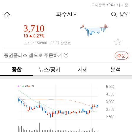
국내종목
KRX시세
기준
파수AI
3,710
10
0.27%
코스닥 150900
08.07 장종료
|
증권플러스 앱으로 주문하기
주문
종합
뉴스/공시
시세
분석