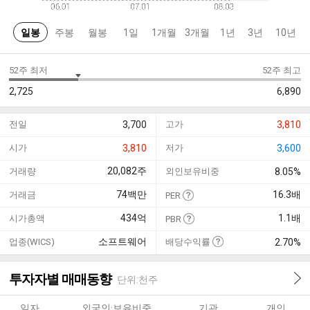
일봉
주봉
월봉
1일
1개월
3개월
1년
3년
10년
52주 최저
52주 최고
2,725
6,890
전일
3,700
고가
3,810
시가
3,810
저가
3,600
20,082
주
거래량
외인보유비중
8.05%
74
백만
16.3
배
거래금
PER
434
억
1.1
배
시가총액
PBR
소프트웨어
업종(WICS)
배당수익률
2.70%
투자자별 매매동향
단위:천주
일자
외국인·보유비중
기관
개인