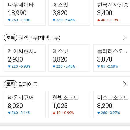
다우데이타
에스넷
한국전자인증
18,990
3,820
3,400
250
-1.30%
220
-5.45%
40
+1.19%
원격근무(재택근무)
토픽
제이씨현시스템
에스넷
폴라리스오피스
2,930
3,820
3,070
220
-6.98%
220
-5.45%
85
-2.69%
딥페이크
토픽
라온시큐어
한빛소프트
이스트소프트
8,020
1,025
8,290
260
-3.14%
10
+0.99%
280
-3.27%