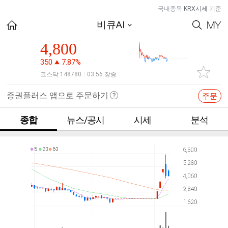
국내종목
KRX시세
기준
비큐AI
4,800
350
7.87%
코스닥 148780
03:56 장중
|
증권플러스 앱으로 주문하기
주문
종합
뉴스/공시
시세
분석