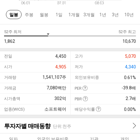
일봉
주봉
월봉
1일
1개월
3개월
1년
3년
10년
52주 최저
52주 최고
1,862
10,670
전일
4,450
고가
5,070
시가
4,905
저가
4,340
1,541,107
주
거래량
외인보유비중
0.61%
7,080
백만
-39.8
배
거래금
PER
302
억
2.7
배
시가총액
PBR
소프트웨어
업종(WICS)
배당수익률
0.00%
투자자별 매매동향
단위:천주
일자
외국인·보유비중
기관
개인