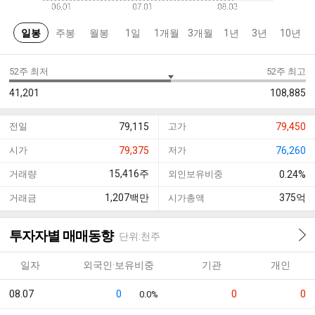
일봉
주봉
월봉
1일
1개월
3개월
1년
3년
10년
52주 최저
52주 최고
41,201
108,885
전일
79,115
고가
79,450
시가
79,375
저가
76,260
15,416
주
거래량
외인보유비중
0.24%
1,207
백만
375
억
거래금
시가총액
투자자별 매매동향
단위:천주
일자
외국인·보유비중
기관
개인
08.07
0
0
0
0.0%