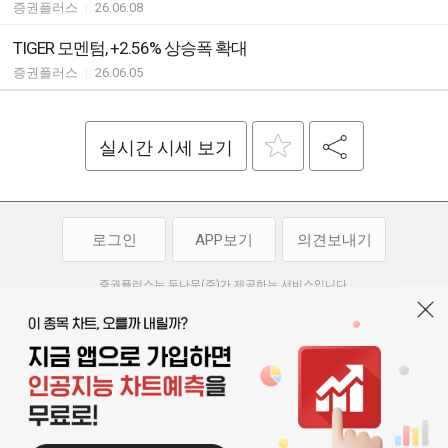
증권플러스
|
26.06.08
TIGER 모멘텀, +2.56% 상승폭 확대
증권플러스
|
26.06.05
실시간 시세 보기
로그인
APP보기
의견보내기
증권플러스는 두나무(주)가 제공하는 서비스입니다.
두나무(주)가 제공하는 금융 정보는 콘텐츠 제공업체로부터 받는 정보로
투자 참고사항이며, 정보 제공 과정에서 오류나 지연이 발생할 수 있습니다.
두나무(주)는 제공된 정보에 의한 투자 결과에 대하여 법적인 책임을
부담하지 않습니다. 본 서비스에서 제공되는 정보의 무단 배포를 금합니다.
개인정보처리방침
이용약관
청소년보호정책
|
|
기사배열 기본방침
고객센터
공지사항
오픈소스 라이선스
|
|
|
서울특별시 서초구 강남대로 369, 15층
대표 오경석
사업자 등록번호 119-86-54968
|