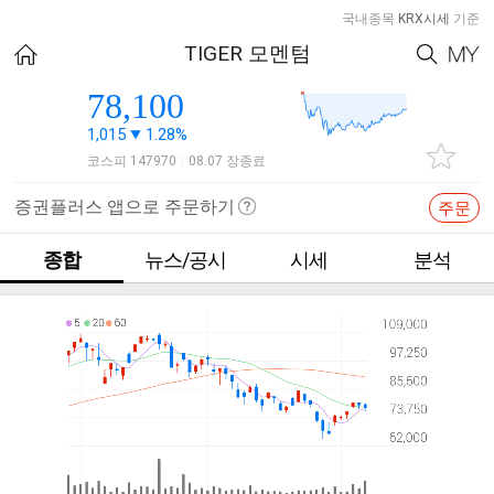
국내종목
KRX시세
기준
TIGER 모멘텀
78,100
1,015
1.28%
코스피 147970
08.07 장종료
|
증권플러스 앱으로 주문하기
주문
종합
뉴스/공시
시세
분석