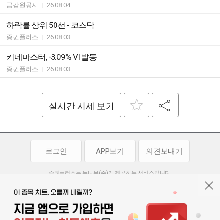
금감원공시
|
26.08.04
하락률 상위 50선 - 코스닥
증권플러스
|
26.08.03
키네마스터, -3.09% VI 발동
증권플러스
|
26.08.03
실시간 시세 보기
로그인
APP보기
의견보내기
증권플러스는 두나무(주)가 제공하는 서비스입니다.
두나무(주)가 제공하는 금융 정보는 콘텐츠 제공업체로부터 받는 정보로
투자 참고사항이며, 정보 제공 과정에서 오류나 지연이 발생할 수 있습니다.
두나무(주)는 제공된 정보에 의한 투자 결과에 대하여 법적인 책임을
부담하지 않습니다. 본 서비스에서 제공되는 정보의 무단 배포를 금합니다.
개인정보처리방침
이용약관
청소년보호정책
|
|