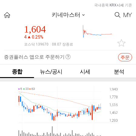
국내종목
KRX시세
기준
키네마스터
1,604
4
0.25%
코스닥 139670
08.07 장종료
|
증권플러스 앱으로 주문하기
주문
종합
뉴스/공시
시세
분석