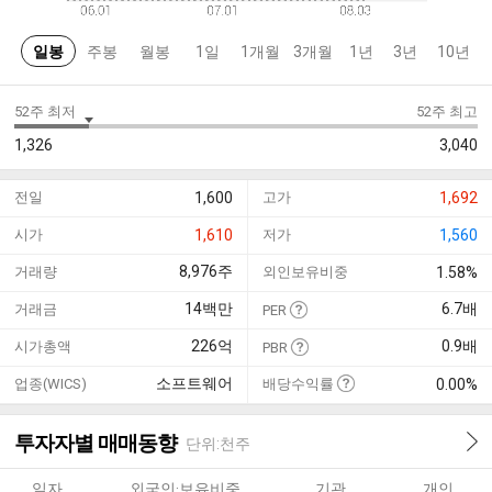
일봉
주봉
월봉
1일
1개월
3개월
1년
3년
10년
52주 최저
52주 최고
1,326
3,040
전일
1,600
고가
1,692
시가
1,610
저가
1,560
8,976
주
거래량
외인보유비중
1.58%
14
백만
6.7
배
거래금
PER
226
억
0.9
배
시가총액
PBR
소프트웨어
업종(WICS)
배당수익률
0.00%
투자자별 매매동향
단위:천주
일자
외국인·보유비중
기관
개인