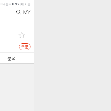
국내종목
KRX시세
기준
주문
분석