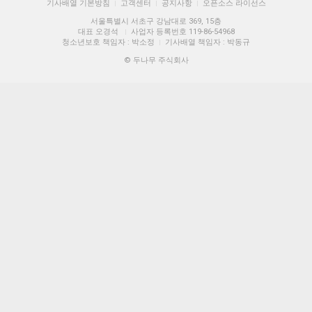
기사배열 기본방침
고객센터
공지사항
오픈소스 라이선스
|
|
|
서울특별시 서초구 강남대로 369, 15층
대표 오경석
사업자 등록번호 119-86-54968
|
청소년보호 책임자 : 박소정
기사배열 책임자 : 박동규
|
© 두나무 주식회사