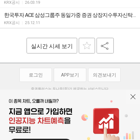
KRX공시
|
26.03.19
한국투자 ACE 삼성그룹주 동일가중 증권 상장지수투자신탁(주식) ETF 괴리율 초과 발생
KRX공시
|
25.12.11
실시간 시세 보기
로그인
APP보기
의견보내기
증권플러스는 두나무(주)가 제공하는 서비스입니다.
두나무(주)가 제공하는 금융 정보는 콘텐츠 제공업체로부터 받는 정보로
투자 참고사항이며, 정보 제공 과정에서 오류나 지연이 발생할 수 있습니다.
두나무(주)는 제공된 정보에 의한 투자 결과에 대하여 법적인 책임을
부담하지 않습니다. 본 서비스에서 제공되는 정보의 무단 배포를 금합니다.
개인정보처리방침
이용약관
청소년보호정책
|
|
기사배열 기본방침
고객센터
공지사항
오픈소스 라이선스
|
|
|
서울특별시 서초구 강남대로 369, 15층
대표 오경석
사업자 등록번호 119-86-54968
|