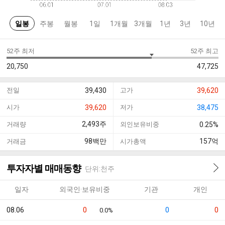
일봉
주봉
월봉
1일
1개월
3개월
1년
3년
10년
52주 최저
52주 최고
20,750
47,725
전일
39,430
고가
39,620
시가
39,620
저가
38,475
2,493
주
거래량
외인보유비중
0.25%
98
백만
157
억
거래금
시가총액
투자자별 매매동향
단위:천주
일자
외국인·보유비중
기관
개인
08.06
0
0
0
0.0%