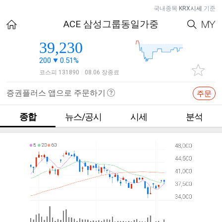
국내종목
KRX시세
기준
ACE 삼성그룹동일가중
39,230
200
0.51%
코스피 131890
08.06 장종료
|
증권플러스 앱으로 주문하기
주문
종합
뉴스/공시
시세
분석