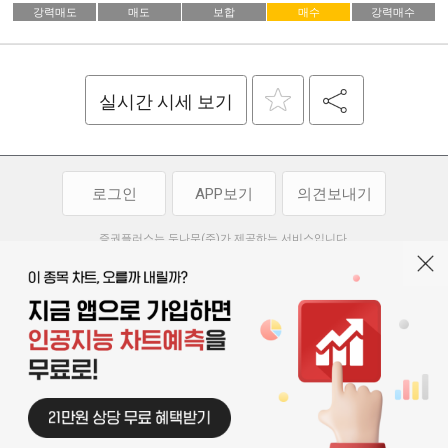
강력매도
매도
보합
매수
강력매수
실시간 시세 보기
로그인
APP보기
의견보내기
증권플러스는 두나무(주)가 제공하는 서비스입니다.
두나무(주)가 제공하는 금융 정보는 콘텐츠 제공업체로부터 받는 정보로
투자 참고사항이며, 정보 제공 과정에서 오류나 지연이 발생할 수 있습니다.
두나무(주)는 제공된 정보에 의한 투자 결과에 대하여 법적인 책임을
부담하지 않습니다. 본 서비스에서 제공되는 정보의 무단 배포를 금합니다.
개인정보처리방침
이용약관
청소년보호정책
|
|
기사배열 기본방침
고객센터
공지사항
오픈소스 라이선스
|
|
|
서울특별시 서초구 강남대로 369, 15층
대표 오경석
사업자 등록번호 119-86-54968
|
청소년보호 책임자 : 박소정
기사배열 책임자 : 박동규
|
© 두나무 주식회사