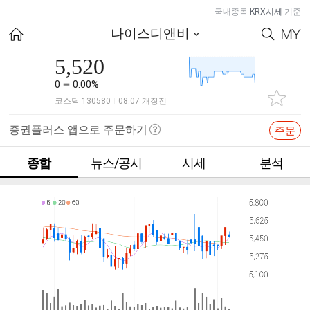
국내종목
KRX시세
기준
나이스디앤비
5,520
0
0.00%
코스닥 130580
08.07 개장전
|
증권플러스 앱으로 주문하기
주문
종합
뉴스/공시
시세
분석