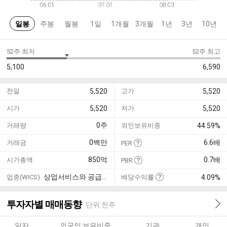
일봉
주봉
월봉
1일
1개월
3개월
1년
3년
10년
52주 최저
52주 최고
5,100
6,590
전일
5,520
고가
5,520
시가
5,520
저가
5,520
0
주
거래량
외인보유비중
44.59%
0
백만
6.6
배
거래금
PER
850
억
0.7
배
시가총액
PBR
상업서비스와 공급품
업종(WICS)
배당수익률
4.09%
투자자별 매매동향
단위:천주
일자
외국인·보유비중
기관
개인