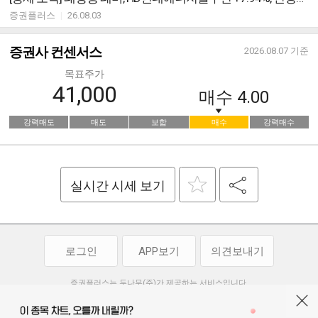
증권플러스
|
26.08.03
증권사 컨센서스
2026.08.07
기준
목표주가
41,000
매수
4.00
강력매도
매도
보합
매수
강력매수
실시간 시세 보기
로그인
APP보기
의견보내기
증권플러스는 두나무(주)가 제공하는 서비스입니다.
두나무(주)가 제공하는 금융 정보는 콘텐츠 제공업체로부터 받는 정보로
투자 참고사항이며, 정보 제공 과정에서 오류나 지연이 발생할 수 있습니다.
두나무(주)는 제공된 정보에 의한 투자 결과에 대하여 법적인 책임을