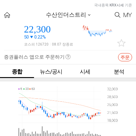
국내종목
KRX시세
기준
수산인더스트리
22,300
50
0.22%
코스피 126720
08.07 장종료
|
증권플러스 앱으로 주문하기
주문
종합
뉴스/공시
시세
분석