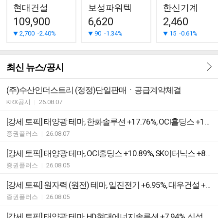
현대건설
보성파워텍
한신기계
109,900
6,620
2,460
2,700
-2.40%
90
-1.34%
15
-0.61%
최신 뉴스/공시
(주)수산인더스트리 (정정)단일판매ㆍ공급계약체결
KRX공시
|
26.08.07
[강세 토픽] 태양광 테마, 한화솔루션 +17.76%, OCI홀딩스 +13.52%
증권플러스
|
26.08.07
[강세 토픽] 태양광 테마, OCI홀딩스 +10.89%, SK이터닉스 +8.60%
증권플러스
|
26.08.05
[강세 토픽] 원자력 (원전) 테마, 일진전기 +6.95%, 대우건설 +6.64%
증권플러스
|
26.08.05
[강세 토픽] 태양광 테마, HD현대에너지솔루션 +7.94%, 신성이엔지 +6.95%