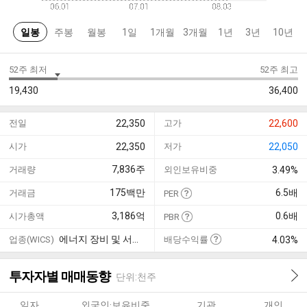
일봉
주봉
월봉
1일
1개월
3개월
1년
3년
10년
52주 최저
52주 최고
19,430
36,400
전일
22,350
고가
22,600
시가
22,350
저가
22,050
7,836
주
거래량
외인보유비중
3.49%
175
백만
6.5
배
거래금
PER
3,186
억
0.6
배
시가총액
PBR
에너지 장비 및 서비스
업종(WICS)
배당수익률
4.03%
투자자별 매매동향
단위:천주
일자
외국인·보유비중
기관
개인