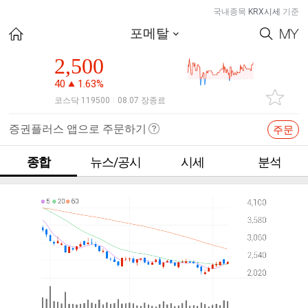
국내종목
KRX시세
기준
포메탈
2,500
40
1.63%
코스닥 119500
08.07 장종료
|
증권플러스 앱으로 주문하기
주문
종합
뉴스/공시
시세
분석