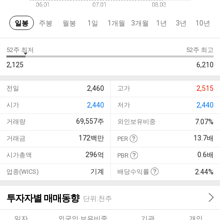
일봉
주봉
월봉
1일
1개월
3개월
1년
3년
10년
52주 최저
52주 최고
2,125
6,210
전일
2,460
고가
2,515
시가
2,440
저가
2,440
69,557
주
거래량
외인보유비중
7.07%
172
백만
13.7
배
거래금
PER
296
억
0.6
배
시가총액
PBR
기계
업종(WICS)
배당수익률
2.44%
투자자별 매매동향
단위:천주
일자
외국인·보유비중
기관
개인