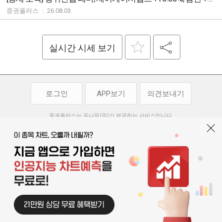
증권플러스
|
26.08.03
실시간 시세 보기
로그인
APP보기
의견보내기
증권플러스는 두나무(주)가 제공하는 서비스입니다.
두나무(주)가 제공하는 금융 정보는 콘텐츠 제공업체로부터 받는 정보로
투자 참고사항이며, 정보 제공 과정에서 오류나 지연이 발생할 수 있습니다.
두나무(주)는 제공된 정보에 의한 투자 결과에 대하여 법적인 책임을
부담하지 않습니다. 본 서비스에서 제공되는 정보의 무단 배포를 금합니다.
개인정보처리방침
이용약관
청소년보호정책
|
|
기사배열 기본방침
고객센터
공지사항
오픈소스 라이선스
|
|
|
서울특별시 서초구 강남대로 369, 15층
대표 오경석
사업자 등록번호 119-86-54968
|
청소년보호 책임자 : 박소정
기사배열 책임자 : 박동규
|
© 두나무 주식회사