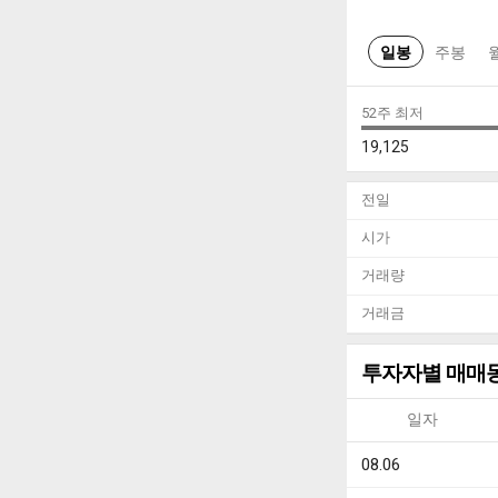
일봉
주봉
52주 최저
19,125
전일
시가
거래량
거래금
투자자별 매매
일자
08.06