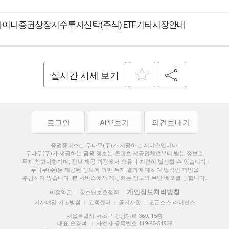
R 차이나증권상장지수투자신탁(주식) ETF기타시장안내
실시간 시세 보기
로그인
APP보기
의견보내기
증권플러스는 두나무(주)가 제공하는 서비스입니다.
두나무(주)가 제공하는 금융 정보는 콘텐츠 제공업체로부터 받는 정보로
투자 참고사항이며, 정보 제공 과정에서 오류나 지연이 발생할 수 있습니다.
두나무(주)는 제공된 정보에 의한 투자 결과에 대하여 법적인 책임을
부담하지 않습니다. 본 서비스에서 제공되는 정보의 무단 배포를 금합니다.
개인정보처리방침
이용약관
청소년보호정책
|
|
기사배열 기본방침
고객센터
공지사항
오픈소스 라이선스
|
|
|
서울특별시 서초구 강남대로 369, 15층
대표 오경석
사업자 등록번호 119-86-54968
|