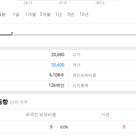
월봉
1일
1개월
3개월
1년
3년
10년
20,680
고가
20,600
저가
6,108
주
외인보유비중
126
백만
시가총액
동향
단위:천주
외국인·보유비중
기관
0
0
0.0%