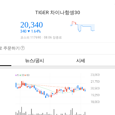
TIGER 차이나항셍30
20,340
340
1.64%
코스피 117690
08.06 장종료
|
로 주문하기
뉴스/공시
시세