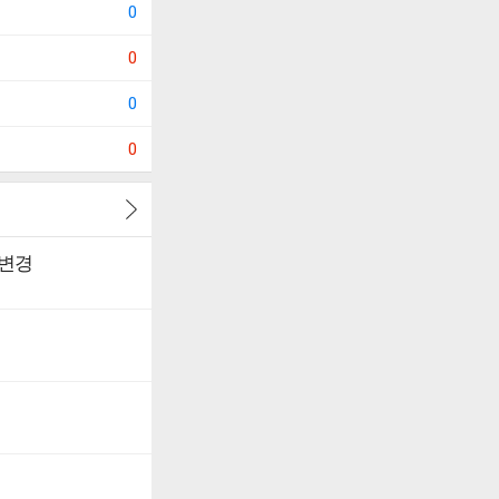
0
0
0
0
 변경