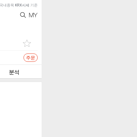
국내종목
KRX시세
기준
주문
분석