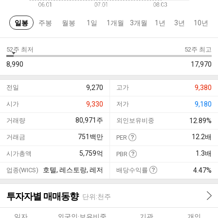
일봉
주봉
월봉
1일
1개월
3개월
1년
3년
10년
52주 최저
52주 최고
8,990
17,970
전일
9,270
고가
9,380
시가
9,330
저가
9,180
80,971
주
거래량
외인보유비중
12.89%
751
백만
12.2
배
거래금
PER
5,759
억
1.3
배
시가총액
PBR
호텔, 레스토랑, 레저
업종(WICS)
배당수익률
4.47%
투자자별 매매동향
단위:천주
일자
외국인·보유비중
기관
개인