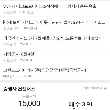
SK바사·에코프로머티…조정장에 역대 최저가 종목 속출
서울경제
|
10시간 전
[강세 토픽] 카지노 테마, 롯데관광개발 +5.29%, 파라다이스 +2.76%
증권플러스
|
18시간 전
외국인 카지노 3사 7월 매출 1712억…드롭액보다 더 늘었다
이데일리
|
26.08.05
기업 공시 [8월 4일]
서울경제
|
26.08.04
그랜드코리아레저(주) 영업(잠정)실적(공정공시)
KRX공시
|
26.08.04
증권사 컨센서스
2026.08.05
기준
목표주가
15,000
매수
3.91