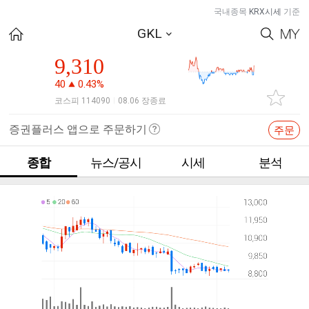
국내종목
KRX시세
기준
GKL
9,310
40
0.43%
코스피 114090
08.06 장종료
|
증권플러스 앱으로 주문하기
주문
종합
뉴스/공시
시세
분석