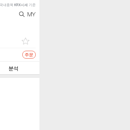
국내종목
KRX시세
기준
주문
분석