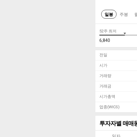
일봉
주봉
52주 최저
6,840
전일
시가
거래량
거래금
시가총액
업종(WICS)
투자자별 매매
일자