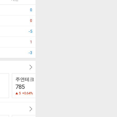
0
0
-5
1
-3
주연테크
한빛소프트
이랜텍
785
1,025
7,740
5
+0.64%
10
+0.99%
30
-0.39%