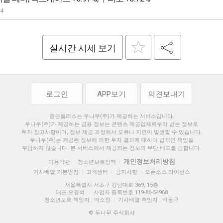
04
실시간 시세 보기
로그인
APP보기
의견보내기
증권플러스는 두나무(주)가 제공하는 서비스입니다.
두나무(주)가 제공하는 금융 정보는 콘텐츠 제공업체로부터 받는 정보로
투자 참고사항이며, 정보 제공 과정에서 오류나 지연이 발생할 수 있습니다.
두나무(주)는 제공된 정보에 의한 투자 결과에 대하여 법적인 책임을
부담하지 않습니다. 본 서비스에서 제공되는 정보의 무단 배포를 금합니다.
개인정보처리방침
이용약관
청소년보호정책
|
|
기사배열 기본방침
고객센터
공지사항
오픈소스 라이선스
|
|
|
서울특별시 서초구 강남대로 369, 15층
대표 오경석
사업자 등록번호 119-86-54968
|
청소년보호 책임자 : 박소정
기사배열 책임자 : 박동규
|
© 두나무 주식회사