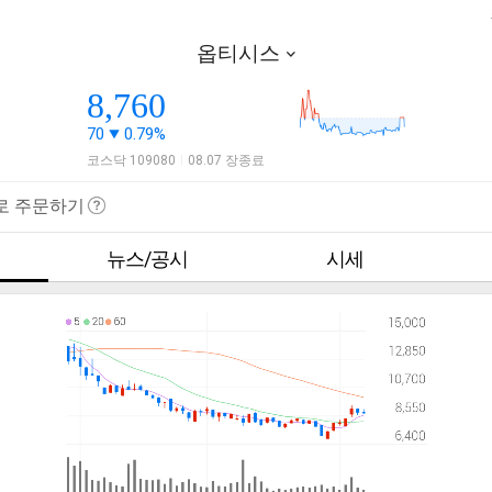
옵티시스
8,760
70
0.79%
코스닥 109080
08.07 장종료
|
로 주문하기
뉴스/공시
시세