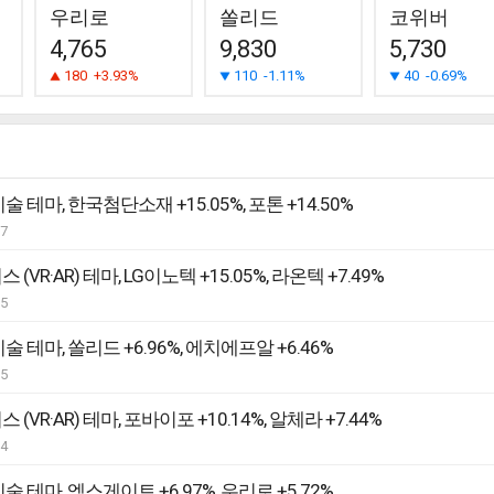
우리로
쏠리드
코위버
4,765
9,830
5,730
180
+3.93%
110
-1.11%
40
-0.69%
술 테마, 한국첨단소재 +15.05%, 포톤 +14.50%
07
(VR·AR) 테마, LG이노텍 +15.05%, 라온텍 +7.49%
05
술 테마, 쏠리드 +6.96%, 에치에프알 +6.46%
05
 (VR·AR) 테마, 포바이포 +10.14%, 알체라 +7.44%
04
술 테마, 엑스게이트 +6.97%, 우리로 +5.72%