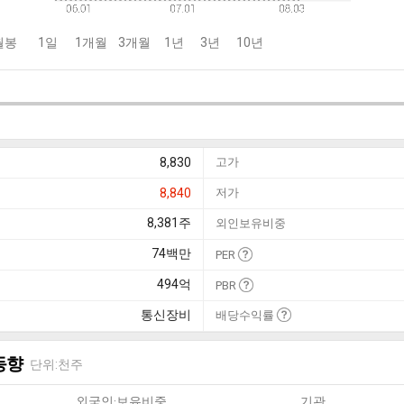
월봉
1일
1개월
3개월
1년
3년
10년
8,830
고가
8,840
저가
8,381
주
외인보유비중
74
백만
PER
494
억
PBR
통신장비
배당수익률
동향
단위:천주
외국인·보유비중
기관