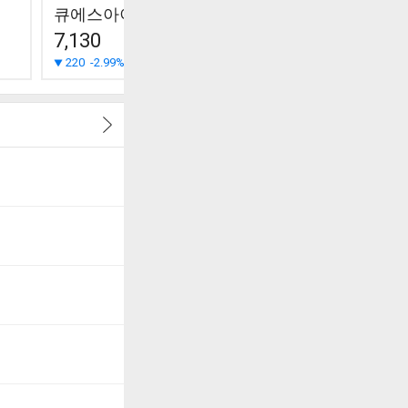
큐에스아이
한울소재과학
우리넷
7,130
3,000
7,360
220
-2.99%
160
+5.63%
10
+0.14%