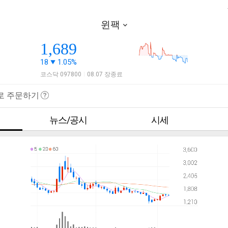
윈팩
1,689
18
1.05%
코스닥 097800
08.07 장종료
|
로 주문하기
뉴스/공시
시세