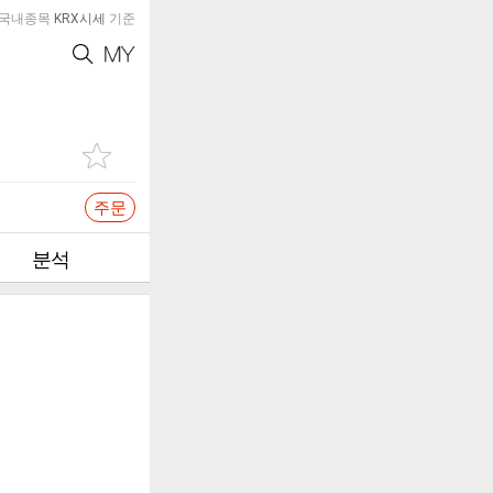
국내종목
KRX시세
기준
주문
분석