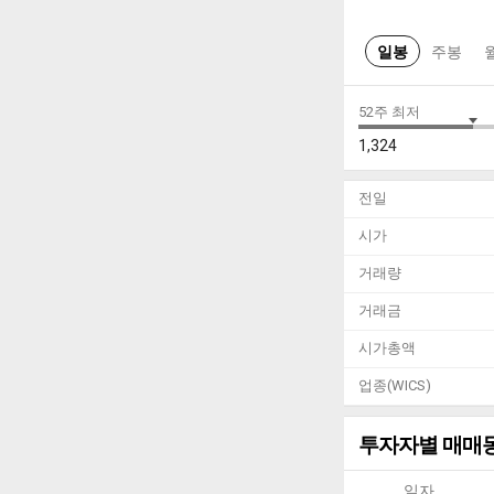
일봉
주봉
52주 최저
1,324
전일
시가
거래량
거래금
시가총액
업종(WICS)
투자자별 매매
일자