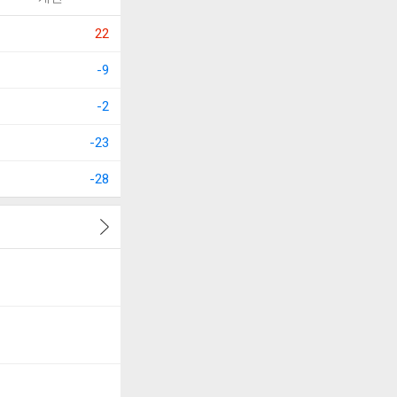
22
-9
-2
-23
-28