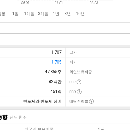
월봉
1일
1개월
3개월
1년
3년
10년
1,707
고가
1,705
저가
47,855
주
외인보유비중
82
백만
PER
461
억
PBR
반도체와 반도체 장비
배당수익률
동향
단위:천주
외국인·보유비중
기관