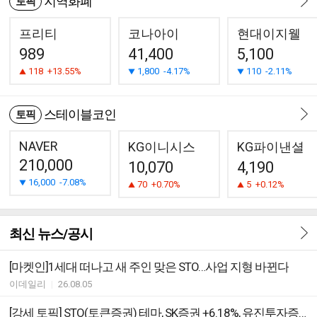
지역화폐
토픽
프리티
코나아이
현대이지웰
989
41,400
5,100
118
+13.55%
1,800
-4.17%
110
-2.11%
스테이블코인
토픽
NAVER
KG이니시스
KG파이낸셜
210,000
10,070
4,190
16,000
-7.08%
70
+0.70%
5
+0.12%
최신 뉴스/공시
[마켓인]1세대 떠나고 새 주인 맞은 STO…사업 지형 바뀐다
이데일리
|
26.08.05
[강세 토픽] STO(토큰증권) 테마, SK증권 +6.18%, 유진투자증권 +4.47%