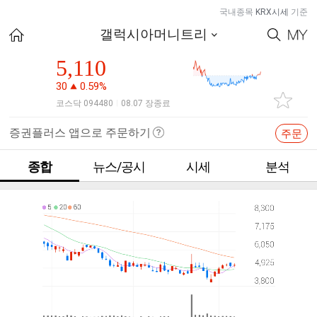
국내종목
KRX시세
기준
갤럭시아머니트리
5,110
30
0.59%
코스닥 094480
08.07 장종료
|
증권플러스 앱으로 주문하기
주문
종합
뉴스/공시
시세
분석