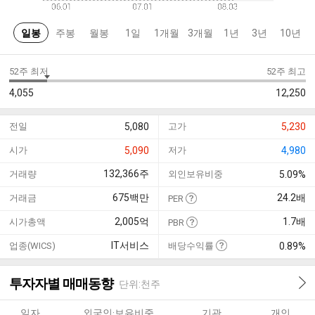
일봉
주봉
월봉
1일
1개월
3개월
1년
3년
10년
52주 최저
52주 최고
4,055
12,250
전일
5,080
고가
5,230
시가
5,090
저가
4,980
132,366
주
거래량
외인보유비중
5.09%
675
백만
24.2
배
거래금
PER
2,005
억
1.7
배
시가총액
PBR
IT서비스
업종(WICS)
배당수익률
0.89%
투자자별 매매동향
단위:천주
일자
외국인·보유비중
기관
개인