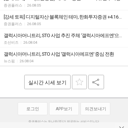
증권플러스
|
26.08.05
[강세 토픽] 디지털자산·블록체인 테마, 한화투자증권 +4.16%, TS인베스트먼트 +3.91%
증권플러스
|
26.08.05
갤럭시아머니트리, STO 사업 추진 주체 ‘갤럭시아에프엔’으로 변경
조선비즈
|
26.08.04
갤럭시아머니트리, STO 사업 '갤럭시아에프엔' 중심 전환
뉴스핌
|
26.08.04
실시간 시세 보기
로그인
APP보기
의견보내기
증권플러스는 두나무(주)가 제공하는 서비스입니다.
두나무(주)가 제공하는 금융 정보는 콘텐츠 제공업체로부터 받는 정보로