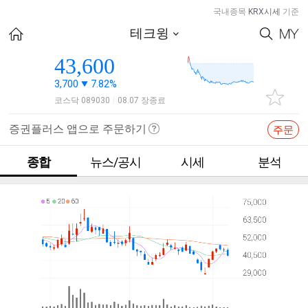
국내종목
KRX시세
기준
테크윙
43,600
3,700
7.82%
코스닥 089030
08.07 장종료
|
증권플러스 앱으로 주문하기
주문
종합
뉴스/공시
시세
분석