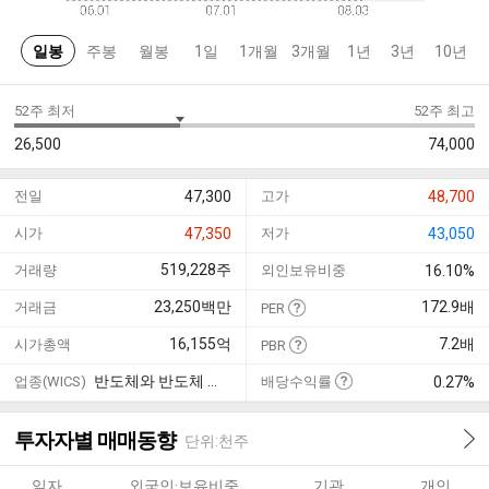
일봉
주봉
월봉
1일
1개월
3개월
1년
3년
10년
52주 최저
52주 최고
26,500
74,000
전일
47,300
고가
48,700
시가
47,350
저가
43,050
519,228
주
거래량
외인보유비중
16.10%
23,250
백만
172.9
배
거래금
PER
16,155
억
7.2
배
시가총액
PBR
반도체와 반도체 장비
업종(WICS)
배당수익률
0.27%
투자자별 매매동향
단위:천주
일자
외국인·보유비중
기관
개인