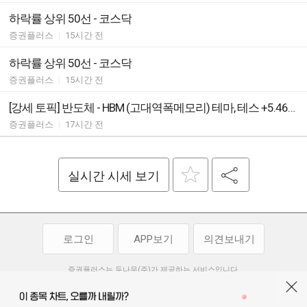
하락률 상위 50선 - 코스닥
증권플러스
|
15시간 전
하락률 상위 50선 - 코스닥
증권플러스
|
15시간 전
[강세 토픽] 반도체 - HBM (고대역폭메모리) 테마, 테스 +5.46%, 디아이 +4.39%
증권플러스
|
17시간 전
실시간 시세 보기
로그인
APP보기
의견보내기
증권플러스는 두나무(주)가 제공하는 서비스입니다.
두나무(주)가 제공하는 금융 정보는 콘텐츠 제공업체로부터 받는 정보로
투자 참고사항이며, 정보 제공 과정에서 오류나 지연이 발생할 수 있습니다.
두나무(주)는 제공된 정보에 의한 투자 결과에 대하여 법적인 책임을