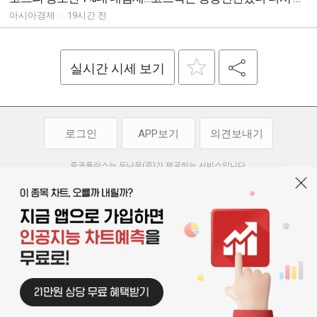
아시아경제
|
19시간 전
실시간 시세 보기
로그인
APP보기
의견보내기
증권플러스는 두나무(주)가 제공하는 서비스입니다.
두나무(주)가 제공하는 금융 정보는 콘텐츠 제공업체로부터 받는 정보로
투자 참고사항이며, 정보 제공 과정에서 오류나 지연이 발생할 수 있습니다.
두나무(주)는 제공된 정보에 의한 투자 결과에 대하여 법적인 책임을
부담하지 않습니다. 본 서비스에서 제공되는 정보의 무단 배포를 금합니다.
개인정보처리방침
이용약관
청소년보호정책
|
|
기사배열 기본방침
고객센터
공지사항
오픈소스 라이선스
|
|
|
서울특별시 서초구 강남대로 369, 15층
대표 오경석
사업자 등록번호 119-86-54968
|
청소년보호 책임자 : 박소정
기사배열 책임자 : 박동규
|
© 두나무 주식회사