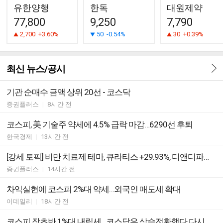
유한양행
한독
대원제약
77,800
9,250
7,790
2,700
+3.60%
50
-0.54%
30
+0.39%
최신 뉴스/공시
기관 순매수 금액 상위 20선 - 코스닥
증권플러스
|
8시간 전
코스피, 美 기술주 약세에 4.5% 급락 마감…6290선 후퇴
한국경제
|
13시간 전
[강세 토픽] 비만 치료제 테마, 큐라티스 +29.93%, 디앤디파마텍 +7.53%
증권플러스
|
14시간 전
차익실현에 코스피 2%대 약세…외국인 매도세 확대
이데일리
|
18시간 전
코스피 장초반 1%대 내림세…코스닥은 상승전환했다 다시 하락