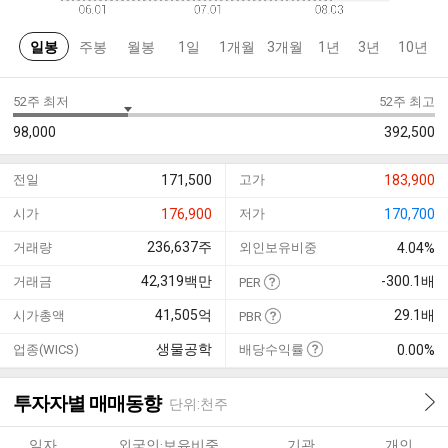
일봉
주봉
월봉
1일
1개월
3개월
1년
3년
10년
52주 최저
52주 최고
98,000
392,500
전일
171,500
고가
183,900
시가
176,900
저가
170,700
236,637
주
거래량
외인보유비중
4.04%
42,319
백만
-300.1
배
거래금
PER
41,505
억
29.1
배
시가총액
PBR
생물공학
업종(WICS)
배당수익률
0.00%
투자자별 매매동향
단위:천주
일자
외국인·보유비중
기관
개인