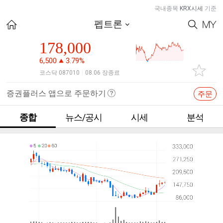
국내종목
KRX시세
기준
펩트론
178,000
6,500
3.79%
코스닥 087010
08.06 장종료
|
증권플러스 앱으로 주문하기
주문
종합
뉴스/공시
시세
분석