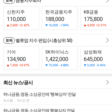
금융지주회사
토픽
신한지주
한국금융지주
KB금융
110,000
188,000
175,800
2,600
+2.42%
16,000
-7.84%
4,300
+2.51%
밸류업 지수 편입 (시총상위 50)
토픽
기아
SK하이닉스
삼성화재
134,900
1,422,000
645,000
1,300
+0.97%
73,000
-4.88%
3,000
-0.46%
최신 뉴스/공시
하나금융, 명동 소상공인에 '행복상자' 전달
뉴스핌
|
3시간 전
하나금융, 명동 소상공인에 행복상자 전달