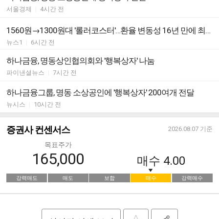
서울경제
|
4시간 전
1560원→1300원대 '롤러코스터'…환율 변동성 16년 만에 최대
뉴스1
|
6시간 전
하나금융, 명동상인협의회와 '행복상자' 나눔
파이낸셜뉴스
|
7시간 전
하나금융그룹, 명동 소상공인에 '행복상자' 200여개 전달
뉴시스
|
10시간 전
증권사 컨센서스
2026.08.07
기준
목표주가
165,000
매수
4.00
강력매도
매도
보합
매수
강력매수