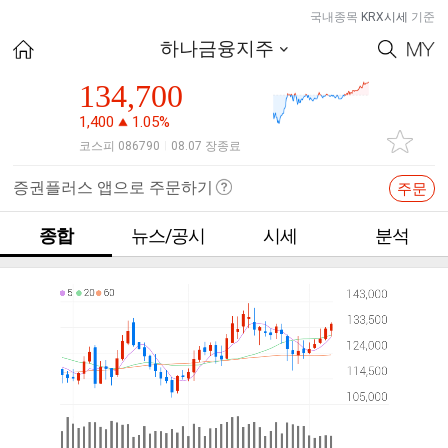
국내종목
KRX시세
기준
하나금융지주
134,700
1,400
1.05%
코스피 086790
08.07 장종료
|
증권플러스 앱으로 주문하기
주문
종합
뉴스/공시
시세
분석