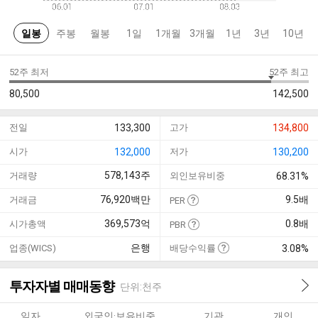
일봉
주봉
월봉
1일
1개월
3개월
1년
3년
10년
52주 최저
52주 최고
80,500
142,500
전일
133,300
고가
134,800
시가
132,000
저가
130,200
578,143
주
거래량
외인보유비중
68.31%
76,920
백만
9.5
배
거래금
PER
369,573
억
0.8
배
시가총액
PBR
은행
업종(WICS)
배당수익률
3.08%
투자자별 매매동향
단위:천주
일자
외국인·보유비중
기관
개인