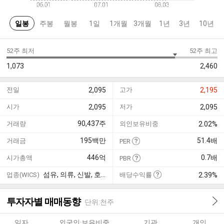
일봉
주봉
월봉
1일
1개월
3개월
1년
3년
10년
52주 최저
52주 최고
1,073
2,460
전일
2,095
고가
2,195
시가
2,095
저가
2,095
90,437
주
거래량
외인보유비중
2.02%
195
백만
51.4
배
거래금
PER
446
억
0.7
배
시가총액
PBR
섬유, 의류, 신발, 호화품
업종(WICS)
배당수익률
2.39%
투자자별 매매동향
단위:천주
일자
외국인·보유비중
기관
개인