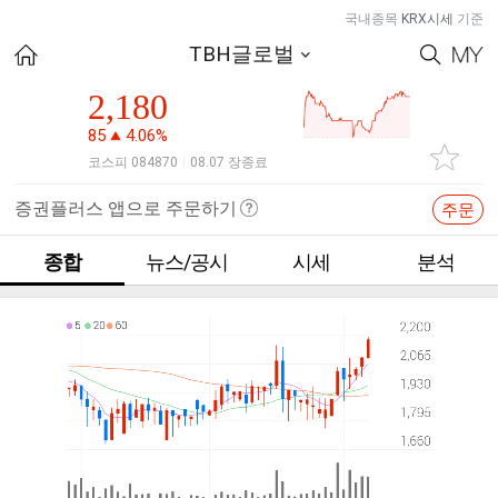
국내종목
KRX시세
기준
TBH글로벌
2,180
85
4.06%
코스피 084870
08.07 장종료
|
증권플러스 앱으로 주문하기
주문
종합
뉴스/공시
시세
분석