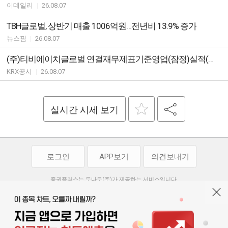
이데일리
|
26.08.07
TBH글로벌, 상반기 매출 1006억원…전년비 13.9% 증가
뉴스핌
|
26.08.07
(주)티비에이치글로벌 연결재무제표기준영업(잠정)실적(공정공시)
KRX공시
|
26.08.07
실시간 시세 보기
로그인
APP보기
의견보내기
증권플러스는 두나무(주)가 제공하는 서비스입니다.
두나무(주)가 제공하는 금융 정보는 콘텐츠 제공업체로부터 받는 정보로
투자 참고사항이며, 정보 제공 과정에서 오류나 지연이 발생할 수 있습니다.
두나무(주)는 제공된 정보에 의한 투자 결과에 대하여 법적인 책임을
부담하지 않습니다. 본 서비스에서 제공되는 정보의 무단 배포를 금합니다.
개인정보처리방침
이용약관
청소년보호정책
|
|