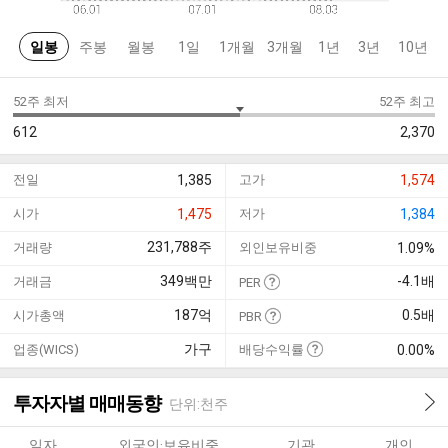
일봉
주봉
월봉
1일
1개월
3개월
1년
3년
10년
52주 최저
52주 최고
612
2,370
전일
1,385
고가
1,574
시가
1,475
저가
1,384
231,788
주
거래량
외인보유비중
1.09%
349
백만
-4.1
배
거래금
PER
187
억
0.5
배
시가총액
PBR
가구
업종(WICS)
배당수익률
0.00%
투자자별 매매동향
단위:천주
일자
외국인·보유비중
기관
개인