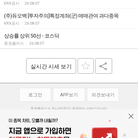
KRX공시
|
26.08.07
(주)듀오백 [투자주의]특정계좌(군) 매매관여 과다종목
KRX공시
|
26.08.07
상승률 상위 50선 - 코스닥
증권플러스
|
26.08.07
실시간 시세 보기
로그인
APP보기
의견보내기
증권플러스는 두나무(주)가 제공하는 서비스입니다.
두나무(주)가 제공하는 금융 정보는 콘텐츠 제공업체로부터 받는 정보로
투자 참고사항이며, 정보 제공 과정에서 오류나 지연이 발생할 수 있습니다.
두나무(주)는 제공된 정보에 의한 투자 결과에 대하여 법적인 책임을
부담하지 않습니다. 본 서비스에서 제공되는 정보의 무단 배포를 금합니다.
개인정보처리방침
이용약관
청소년보호정책
|
|