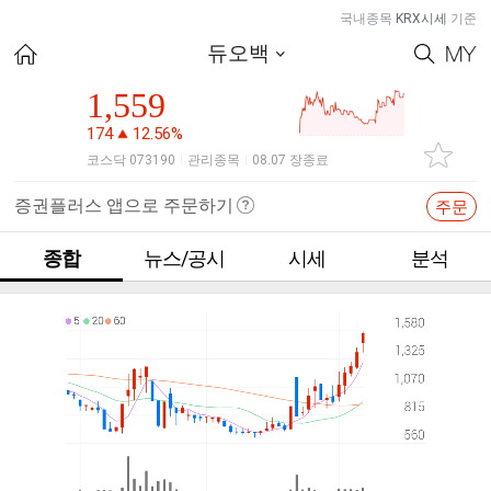
국내종목
KRX시세
기준
듀오백
1,559
174
12.56%
코스닥 073190
관리종목
08.07 장종료
|
|
증권플러스 앱으로 주문하기
주문
종합
뉴스/공시
시세
분석