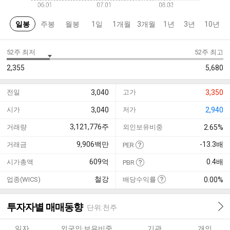
일봉
주봉
월봉
1일
1개월
3개월
1년
3년
10년
52주 최저
52주 최고
2,355
5,680
전일
3,040
고가
3,350
시가
3,040
저가
2,940
3,121,776
주
거래량
외인보유비중
2.65%
9,906
백만
-13.3
배
거래금
PER
609
억
0.4
배
시가총액
PBR
철강
업종(WICS)
배당수익률
0.00%
투자자별 매매동향
단위:천주
일자
외국인·보유비중
기관
개인