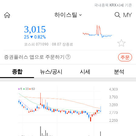
국내종목
KRX시세
기준
하이스틸
3,015
25
0.82%
코스피 071090
08.07 장종료
|
증권플러스 앱으로 주문하기
주문
종합
뉴스/공시
시세
분석