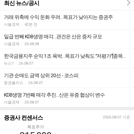
최신 뉴스/공시
거래 위축에 수익 둔화 우려…목표가 낮아지는 증권주
서울경제
|
42분 전
일곱 번째 KDB생명 매각…관건은 산은 증자 규모
서울경제
|
26.08.08
한국금융지주 순익 1조 육박…목표가 낮춰도 "저평가"[종목현미경]
뉴스1
|
26.08.07
기관 순매도 금액 상위 20선 - 코스피
증권플러스
|
26.08.07
KDB생명 7번째 매각 추진…산은 유증 협상이 변수
서울경제
|
26.08.07
증권사 컨센서스
2026.08.07
기준
목표주가