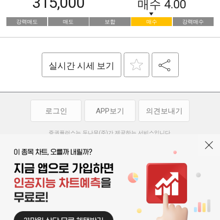
315,000
매수
4.00
강력매도
매도
보합
매수
강력매수
실시간 시세 보기
로그인
APP보기
의견보내기
증권플러스는 두나무(주)가 제공하는 서비스입니다.
두나무(주)가 제공하는 금융 정보는 콘텐츠 제공업체로부터 받는 정보로
투자 참고사항이며, 정보 제공 과정에서 오류나 지연이 발생할 수 있습니다.
두나무(주)는 제공된 정보에 의한 투자 결과에 대하여 법적인 책임을
부담하지 않습니다. 본 서비스에서 제공되는 정보의 무단 배포를 금합니다.
개인정보처리방침
이용약관
청소년보호정책
|
|
기사배열 기본방침
고객센터
공지사항
오픈소스 라이선스
|
|
|
서울특별시 서초구 강남대로 369, 15층
대표 오경석
사업자 등록번호 119-86-54968
|
청소년보호 책임자 : 박소정
기사배열 책임자 : 박동규
|