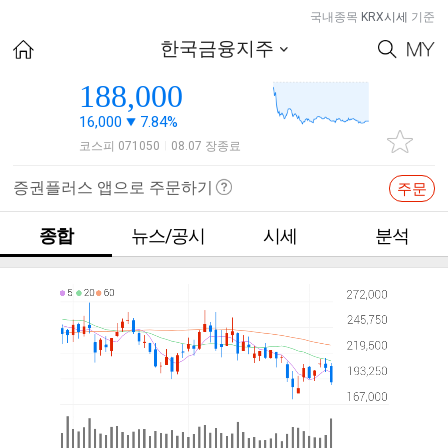
국내종목
KRX시세
기준
한국금융지주
188,000
16,000
7.84%
코스피 071050
08.07 장종료
|
증권플러스 앱으로 주문하기
주문
종합
뉴스/공시
시세
분석