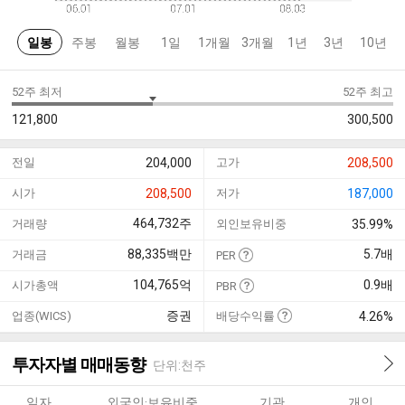
일봉
주봉
월봉
1일
1개월
3개월
1년
3년
10년
52주 최저
52주 최고
121,800
300,500
전일
204,000
고가
208,500
시가
208,500
저가
187,000
464,732
주
거래량
외인보유비중
35.99%
88,335
백만
5.7
배
거래금
PER
104,765
억
0.9
배
시가총액
PBR
증권
업종(WICS)
배당수익률
4.26%
투자자별 매매동향
단위:천주
일자
외국인·보유비중
기관
개인