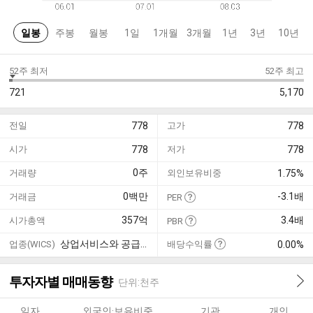
일봉
주봉
월봉
1일
1개월
3개월
1년
3년
10년
52주 최저
52주 최고
721
5,170
전일
778
고가
778
시가
778
저가
778
0
주
거래량
외인보유비중
1.75%
0
백만
-3.1
배
거래금
PER
357
억
3.4
배
시가총액
PBR
상업서비스와 공급품
업종(WICS)
배당수익률
0.00%
투자자별 매매동향
단위:천주
일자
외국인·보유비중
기관
개인