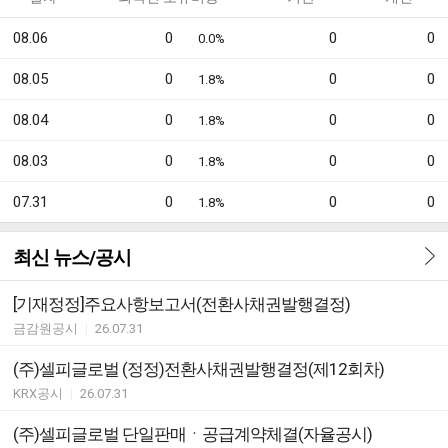
08.06
0
0
0
0.0%
08.05
0
0
0
1.8%
08.04
0
0
0
1.8%
08.03
0
0
0
1.8%
07.31
0
0
0
1.8%
최신 뉴스/공시
[기재정정]주요사항보고서(전환사채권발행결정)
금감원공시
|
26.07.31
(주)셀피글로벌 (정정)전환사채권발행결정(제12회차)
KRX공시
|
26.07.31
(주)셀피글로벌 단일판매ㆍ공급계약체결(자율공시)