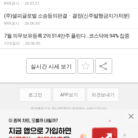
KRX공시
|
26.07.21
(주)셀피글로벌 소송등의판결ㆍ결정(신주발행금지가처분)
KRX공시
|
26.06.30
7월 의무보유등록 2억 514만주 풀린다…코스닥에 94% 집중
이데일리
|
26.06.30
실시간 시세 보기
로그인
APP보기
의견보내기
증권플러스는 두나무(주)가 제공하는 서비스입니다.
두나무(주)가 제공하는 금융 정보는 콘텐츠 제공업체로부터 받는 정보로
투자 참고사항이며, 정보 제공 과정에서 오류나 지연이 발생할 수 있습니다.
두나무(주)는 제공된 정보에 의한 투자 결과에 대하여 법적인 책임을
부담하지 않습니다. 본 서비스에서 제공되는 정보의 무단 배포를 금합니다.
개인정보처리방침
이용약관
청소년보호정책
|
|