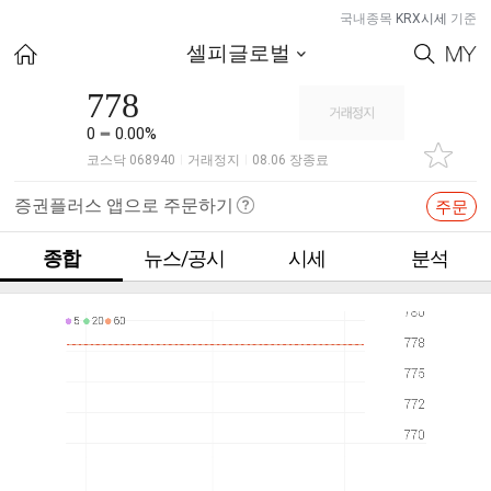
국내종목
KRX시세
기준
셀피글로벌
778
0
0.00%
코스닥 068940
거래정지
08.06 장종료
|
|
증권플러스 앱으로 주문하기
주문
종합
뉴스/공시
시세
분석