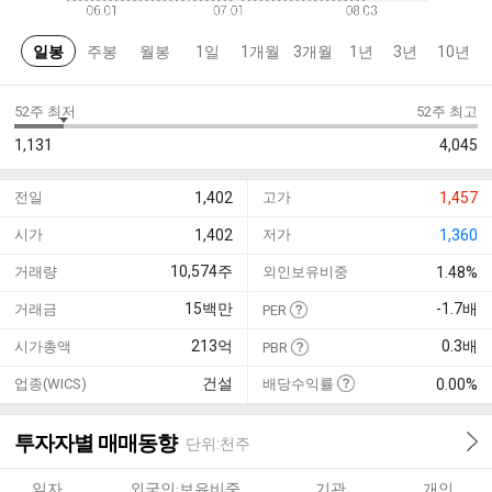
일봉
주봉
월봉
1일
1개월
3개월
1년
3년
10년
52주 최저
52주 최고
1,131
4,045
전일
1,402
고가
1,457
시가
1,402
저가
1,360
10,574
주
거래량
외인보유비중
1.48%
15
백만
-1.7
배
거래금
PER
213
억
0.3
배
시가총액
PBR
건설
업종(WICS)
배당수익률
0.00%
투자자별 매매동향
단위:천주
일자
외국인·보유비중
기관
개인