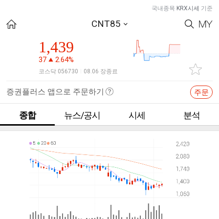
국내종목
KRX시세
기준
CNT85
1,439
37
2.64%
코스닥 056730
08.06 장종료
|
증권플러스 앱으로 주문하기
주문
종합
뉴스/공시
시세
분석