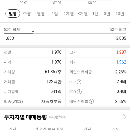
일봉
주봉
월봉
1일
1개월
3개월
1년
3년
10년
52주 최저
52주 최고
1,653
3,005
전일
1,970
고가
1,987
시가
1,970
저가
1,962
61,857
주
거래량
외인보유비중
2.26%
122
백만
2.4
배
거래금
PER
541
억
0.4
배
시가총액
PBR
자동차부품
업종(WICS)
배당수익률
3.55%
투자자별 매매동향
단위:천주
일자
외국인·보유비중
기관
개인