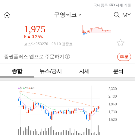
국내종목
KRX시세
기준
구영테크
1,975
5
0.25%
코스닥 053270
08.10 장종료
|
증권플러스 앱으로 주문하기
주문
종합
뉴스/공시
시세
분석