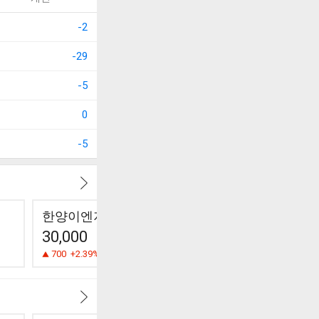
-2
-29
-5
0
-5
한양이엔지
엑사이엔씨
케이엠
30,000
760
2,840
700
+2.39%
0
0.00%
30
-1.05%