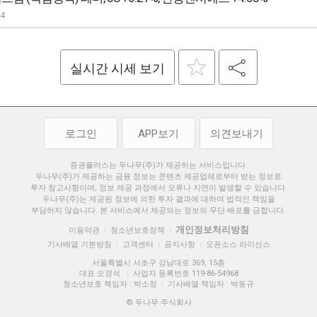
04
실시간 시세 보기
로그인
APP보기
의견보내기
증권플러스는 두나무(주)가 제공하는 서비스입니다.
두나무(주)가 제공하는 금융 정보는 콘텐츠 제공업체로부터 받는 정보로
투자 참고사항이며, 정보 제공 과정에서 오류나 지연이 발생할 수 있습니다.
두나무(주)는 제공된 정보에 의한 투자 결과에 대하여 법적인 책임을
부담하지 않습니다. 본 서비스에서 제공되는 정보의 무단 배포를 금합니다.
개인정보처리방침
이용약관
청소년보호정책
|
|
기사배열 기본방침
고객센터
공지사항
오픈소스 라이선스
|
|
|
서울특별시 서초구 강남대로 369, 15층
대표 오경석
사업자 등록번호 119-86-54968
|
청소년보호 책임자 : 박소정
기사배열 책임자 : 박동규
|
© 두나무 주식회사