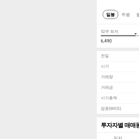
일봉
주봉
52주 최저
6,490
전일
시가
거래량
거래금
시가총액
업종(WICS)
투자자별 매매
일자