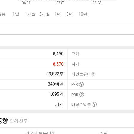
월봉
1일
1개월
3개월
1년
3년
10년
8,490
고가
8,570
저가
39,822
주
외인보유비중
340
백만
PER
1,095
억
PBR
기계
배당수익률
동향
단위:천주
외국인·보유비중
기관