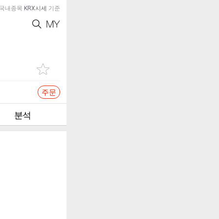
국내종목
KRX시세
기준
주문
분석