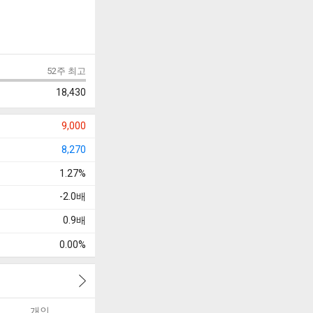
52주 최고
18,430
9,000
8,270
1.27%
-2.0
배
0.9
배
0.00%
개인