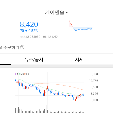
케이엔솔
8,420
70
0.82%
코스닥 053080
06:12 장중
|
로 주문하기
뉴스/공시
시세