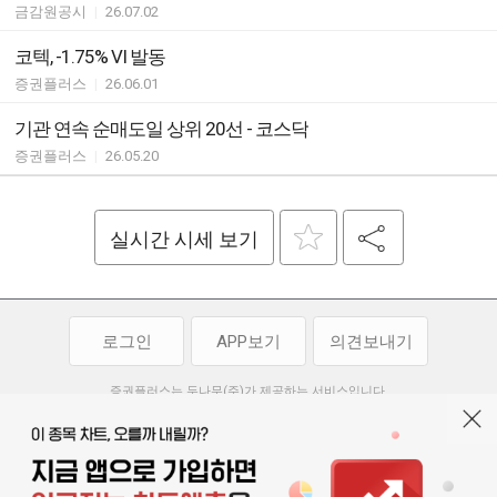
금감원공시
|
26.07.02
코텍, -1.75% VI 발동
증권플러스
|
26.06.01
기관 연속 순매도일 상위 20선 - 코스닥
증권플러스
|
26.05.20
실시간 시세 보기
로그인
APP보기
의견보내기
증권플러스는 두나무(주)가 제공하는 서비스입니다.
두나무(주)가 제공하는 금융 정보는 콘텐츠 제공업체로부터 받는 정보로
투자 참고사항이며, 정보 제공 과정에서 오류나 지연이 발생할 수 있습니다.
두나무(주)는 제공된 정보에 의한 투자 결과에 대하여 법적인 책임을
부담하지 않습니다. 본 서비스에서 제공되는 정보의 무단 배포를 금합니다.
개인정보처리방침
이용약관
청소년보호정책
|
|