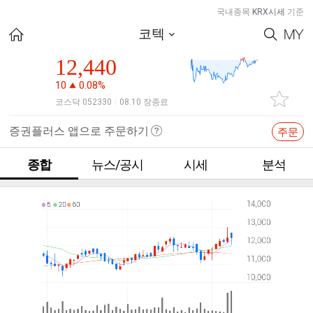
국내종목
KRX시세
기준
코텍
12,440
10
0.08%
코스닥 052330
08.10 장종료
|
증권플러스 앱으로 주문하기
주문
종합
뉴스/공시
시세
분석