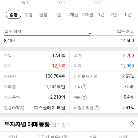
일봉
주봉
월봉
1일
1개월
3개월
1년
3년
10년
52주 최저
52주 최고
8,430
14,500
전일
12,430
고가
12,700
시가
12,700
저가
12,050
100,784
주
거래량
외인보유비중
12.57%
1,234
백만
7.5
배
거래금
PER
2,210
억
0.4
배
시가총액
PBR
디스플레이 패널
업종(WICS)
배당수익률
2.41%
투자자별 매매동향
단위:천주
일자
외국인·보유비중
기관
개인