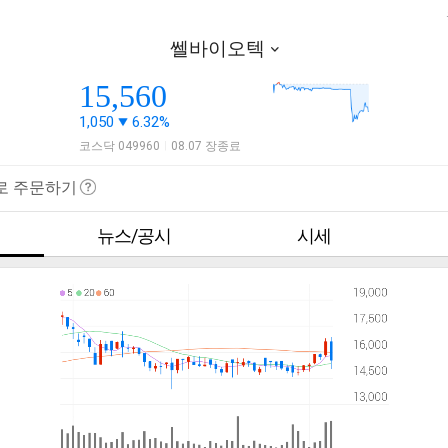
쎌바이오텍
15,560
1,050
6.32%
코스닥 049960
08.07 장종료
|
로 주문하기
뉴스/공시
시세