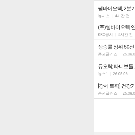
쎌바이오텍, 2분기 
뉴시스
|
4시간 전
(주)쎌바이오텍 
KRX공시
|
5시간 전
상승률 상위 50선
증권플러스
|
26.08.
듀오락, 빠니보틀 
뉴스1
|
26.08.06
[강세 토픽] 건강기
증권플러스
|
26.08.