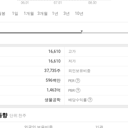
월봉
1일
1개월
3개월
1년
3년
10년
16,610
고가
16,610
저가
37,735
주
외인보유비중
596
백만
PER
1,463
억
PBR
생물공학
배당수익률
동향
단위:천주
외국인·보유비중
기관