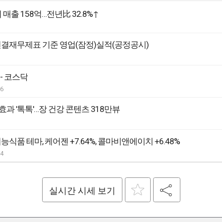
매출 158억…전년比 32.8%↑
연결재무제표 기준 영업(잠정)실적(공정공시)
 - 코스닥
06
효과 '톡톡'…장 건강 콘텐츠 318만뷰
능식품 테마, 케어젠 +7.64%, 콜마비앤에이치 +6.48%
04
실시간 시세 보기