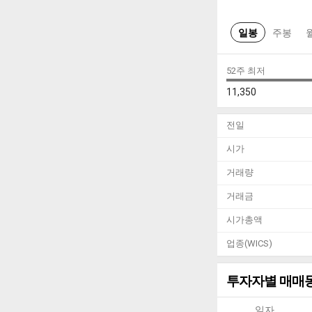
일봉
주봉
52주 최저
11,350
전일
시가
거래량
거래금
시가총액
업종(WICS)
투자자별 매매
일자