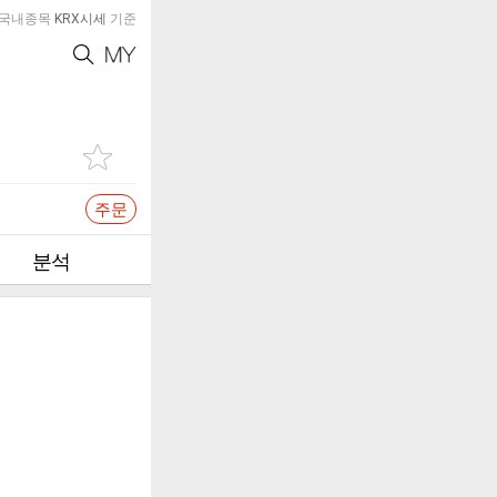
국내종목
KRX시세
기준
주문
분석