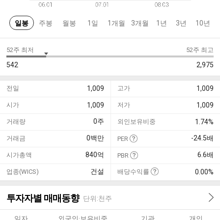
일봉
주봉
월봉
1일
1개월
3개월
1년
3년
10년
52주 최저
52주 최고
542
2,975
전일
1,009
고가
1,009
시가
1,009
저가
1,009
0
주
거래량
외인보유비중
1.74%
0
백만
-24.5
배
거래금
PER
840
억
6.6
배
시가총액
PBR
건설
업종(WICS)
배당수익률
0.00%
투자자별 매매동향
단위:천주
일자
외국인·보유비중
기관
개인