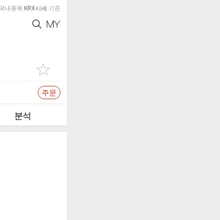
국내종목
KRX시세
기준
주문
분석