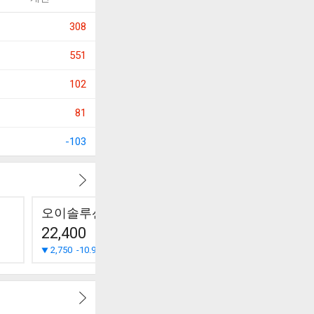
308
551
102
81
-103
오이솔루션
RF머트리얼즈
한국첨단
22,400
33,050
1,162
2,750
-10.93%
700
-2.07%
0
0.00%