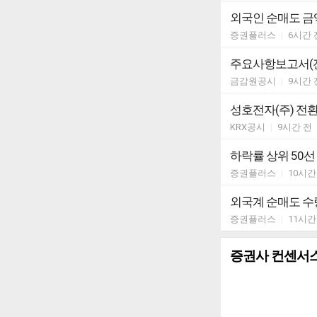
외국인 순매도 금액
증권플러스
|
6시간 
주요사항보고서(
금감원공시
|
9시간 
성호전자(주) 전
KRX공시
|
9시간 전
하락률 상위 50선
증권플러스
|
10시간
외국계 순매도 수량
증권플러스
|
11시간
증권사 컨센서