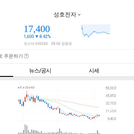
성호전자
17,400
1,600
8.42%
코스닥 043260
08.06 장종료
|
로 주문하기
뉴스/공시
시세