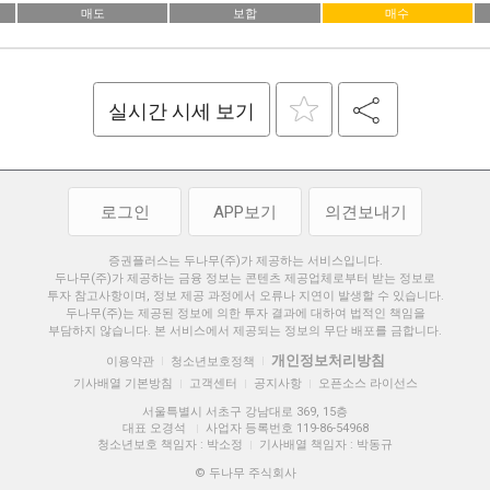
매도
보합
매수
실시간 시세 보기
로그인
APP보기
의견보내기
증권플러스는 두나무(주)가 제공하는 서비스입니다.
두나무(주)가 제공하는 금융 정보는 콘텐츠 제공업체로부터 받는 정보로
투자 참고사항이며, 정보 제공 과정에서 오류나 지연이 발생할 수 있습니다.
두나무(주)는 제공된 정보에 의한 투자 결과에 대하여 법적인 책임을
부담하지 않습니다. 본 서비스에서 제공되는 정보의 무단 배포를 금합니다.
개인정보처리방침
이용약관
청소년보호정책
|
|
기사배열 기본방침
고객센터
공지사항
오픈소스 라이선스
|
|
|
서울특별시 서초구 강남대로 369, 15층
대표 오경석
사업자 등록번호 119-86-54968
|
청소년보호 책임자 : 박소정
기사배열 책임자 : 박동규
|
© 두나무 주식회사