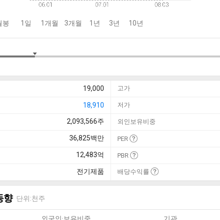
월봉
1일
1개월
3개월
1년
3년
10년
19,000
고가
18,910
저가
2,093,566
주
외인보유비중
36,825
백만
PER
12,483
억
PBR
전기제품
배당수익률
동향
단위:천주
외국인·보유비중
기관