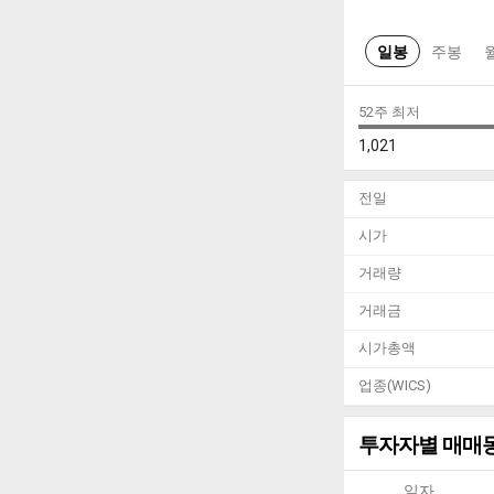
일봉
주봉
52주 최저
1,021
전일
시가
거래량
거래금
시가총액
업종(WICS)
투자자별 매매
일자