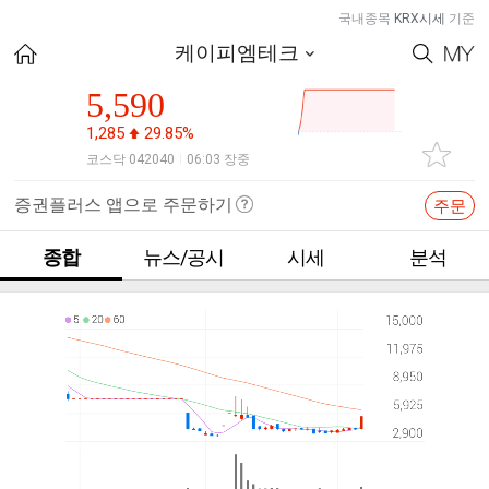
국내종목
KRX시세
기준
케이피엠테크
5,590
1,285
29.85%
코스닥 042040
06:03 장중
|
증권플러스 앱으로 주문하기
주문
종합
뉴스/공시
시세
분석