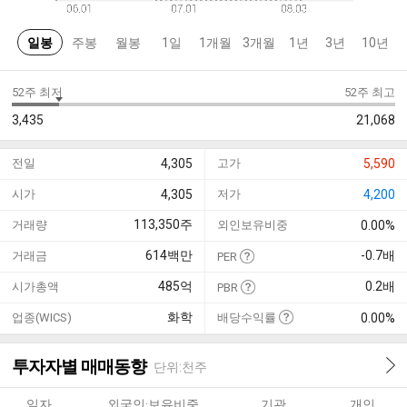
일봉
주봉
월봉
1일
1개월
3개월
1년
3년
10년
52주 최저
52주 최고
3,435
21,068
전일
4,305
고가
5,590
시가
4,305
저가
4,200
113,350
주
거래량
외인보유비중
0.00%
614
백만
-0.7
배
거래금
PER
485
억
0.2
배
시가총액
PBR
화학
업종(WICS)
배당수익률
0.00%
투자자별 매매동향
단위:천주
일자
외국인·보유비중
기관
개인