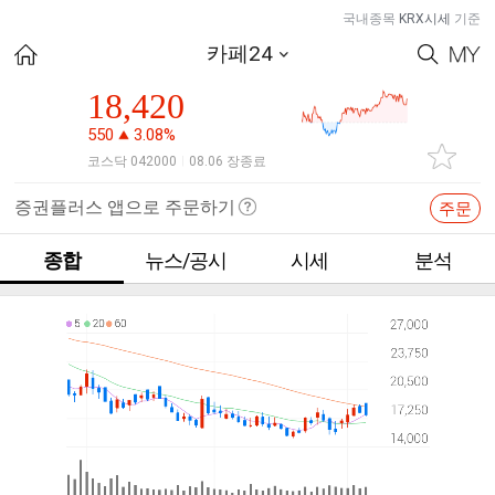
국내종목
KRX시세
기준
카페24
18,420
550
3.08%
코스닥 042000
08.06 장종료
|
증권플러스 앱으로 주문하기
주문
종합
뉴스/공시
시세
분석