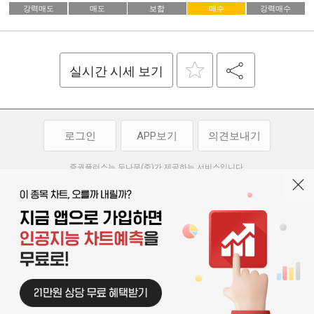
강력매도
매도
보합
매수
강력매수
실시간 시세 보기
로그인
APP보기
의견보내기
증권플러스는 두나무(주)가 제공하는 서비스입니다.
두나무(주)가 제공하는 금융 정보는 콘텐츠 제공업체로부터 받는 정보로
투자 참고사항이며, 정보 제공 과정에서 오류나 지연이 발생할 수 있습니다.
두나무(주)는 제공된 정보에 의한 투자 결과에 대하여 법적인 책임을
부담하지 않습니다. 본 서비스에서 제공되는 정보의 무단 배포를 금합니다.
개인정보처리방침
이용약관
청소년보호정책
|
|
기사배열 기본방침
고객센터
공지사항
오픈소스 라이선스
|
|
|
서울특별시 서초구 강남대로 369, 15층
대표 오경석
사업자 등록번호 119-86-54968
|
청소년보호 책임자 : 박소정
기사배열 책임자 : 박동규
|
© 두나무 주식회사