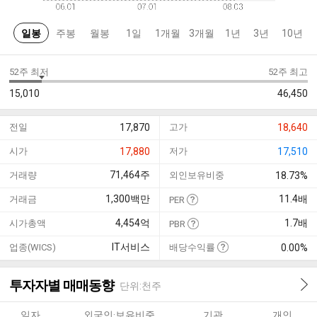
일봉
주봉
월봉
1일
1개월
3개월
1년
3년
10년
52주 최저
52주 최고
15,010
46,450
전일
17,870
고가
18,640
시가
17,880
저가
17,510
71,464
주
거래량
외인보유비중
18.73%
1,300
백만
11.4
배
거래금
PER
4,454
억
1.7
배
시가총액
PBR
IT서비스
업종(WICS)
배당수익률
0.00%
투자자별 매매동향
단위:천주
일자
외국인·보유비중
기관
개인