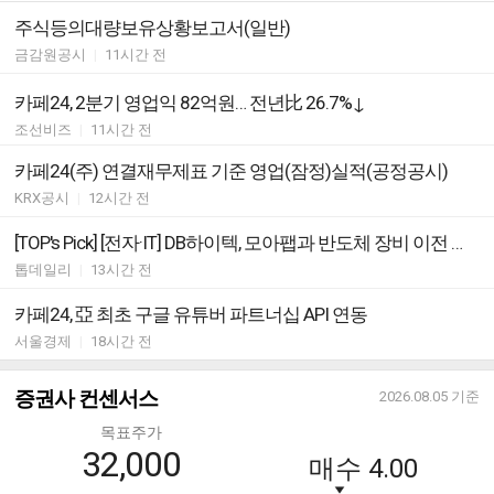
주식등의대량보유상황보고서(일반)
금감원공시
|
11시간 전
카페24, 2분기 영업익 82억원… 전년比 26.7%↓
조선비즈
|
11시간 전
카페24(주) 연결재무제표 기준 영업(잠정)실적(공정공시)
KRX공시
|
12시간 전
[TOP's Pick] [전자·IT] DB하이텍, 모아팹과 반도체 장비 이전 협약 外
톱데일리
|
13시간 전
카페24, 亞 최초 구글 유튜버 파트너십 API 연동
서울경제
|
18시간 전
증권사 컨센서스
2026.08.05
기준
목표주가
32,000
매수
4.00