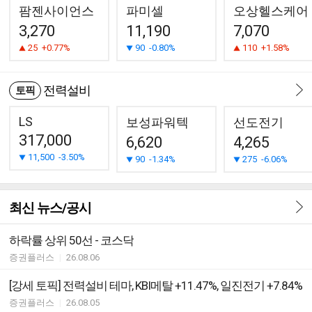
팜젠사이언스
파미셀
오상헬스케어
3,270
11,190
7,070
25
+0.77%
90
-0.80%
110
+1.58%
전력설비
토픽
LS
보성파워텍
선도전기
317,000
6,620
4,265
11,500
-3.50%
90
-1.34%
275
-6.06%
최신 뉴스/공시
하락률 상위 50선 - 코스닥
증권플러스
|
26.08.06
[강세 토픽] 전력설비 테마, KBI메탈 +11.47%, 일진전기 +7.84%
증권플러스
|
26.08.05