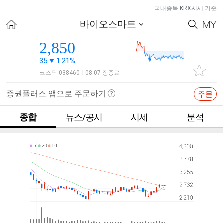
국내종목
KRX시세
기준
바이오스마트
2,850
35
1.21%
코스닥 038460
08.07 장종료
|
증권플러스 앱으로 주문하기
주문
종합
뉴스/공시
시세
분석