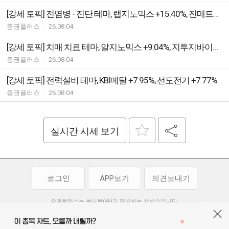
[강세 토픽] 전염병 - 진단 테마, 랩지노믹스 +15.40%, 진매트릭스 +11.11%
증권플러스
|
26.08.04
[강세 토픽] 치매 치료 테마, 알지노믹스 +9.04%, 지투지바이오 +8.81%
증권플러스
|
26.08.04
[강세 토픽] 전력설비 테마, KBI메탈 +7.95%, 선도전기 +7.77%
증권플러스
|
26.08.04
실시간 시세 보기
로그인
APP보기
의견보내기
증권플러스는 두나무(주)가 제공하는 서비스입니다.
두나무(주)가 제공하는 금융 정보는 콘텐츠 제공업체로부터 받는 정보로
투자 참고사항이며, 정보 제공 과정에서 오류나 지연이 발생할 수 있습니다.
두나무(주)는 제공된 정보에 의한 투자 결과에 대하여 법적인 책임을