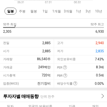
일봉
주봉
월봉
1일
1개월
3개월
1년
3년
10년
52주 최저
52주 최고
2,305
6,930
전일
2,885
고가
2,940
시가
2,885
저가
2,835
86,540
주
거래량
외인보유비중
7.43%
249
백만
8.3
배
거래금
PER
720
억
0.5
배
시가총액
PBR
전기장비
업종(WICS)
배당수익률
0.00%
투자자별 매매동향
단위:천주
일자
외국인·보유비중
기관
개인