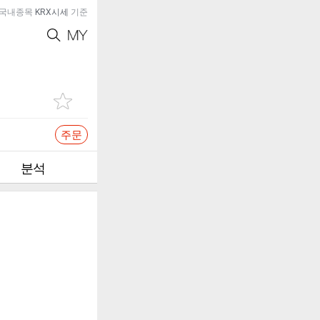
국내종목
KRX시세
기준
주문
분석