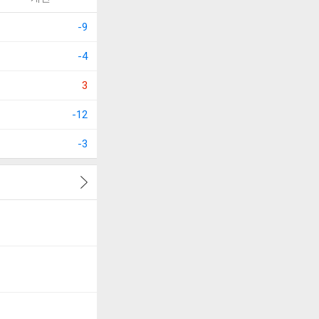
-9
-4
3
-12
-3