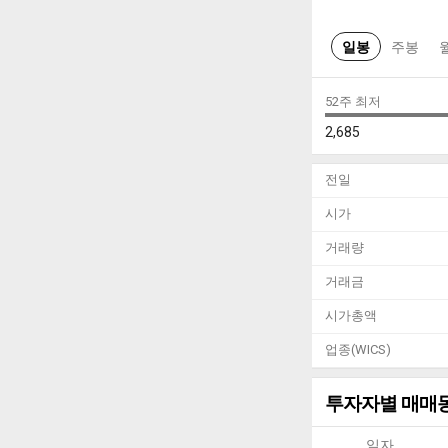
일봉
주봉
52주 최저
2,685
전일
시가
거래량
거래금
시가총액
업종(WICS)
투자자별 매매
일자