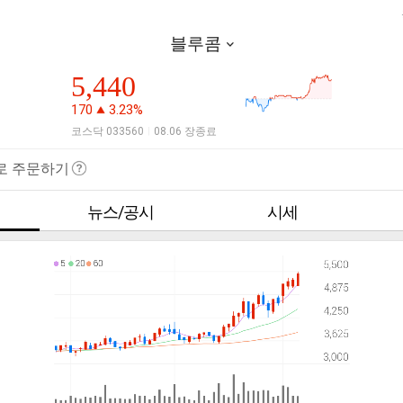
블루콤
5,440
170
3.23%
코스닥 033560
08.06 장종료
|
로 주문하기
뉴스/공시
시세