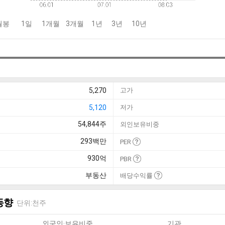
월봉
1일
1개월
3개월
1년
3년
10년
5,270
고가
5,120
저가
54,844
주
외인보유비중
293
백만
PER
930
억
PBR
부동산
배당수익률
동향
단위:천주
외국인·보유비중
기관