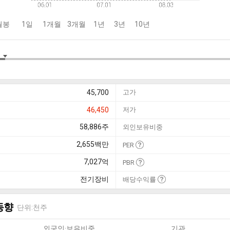
월봉
1일
1개월
3개월
1년
3년
10년
45,700
고가
46,450
저가
58,886
주
외인보유비중
2,655
백만
PER
7,027
억
PBR
전기장비
배당수익률
동향
단위:천주
외국인·보유비중
기관