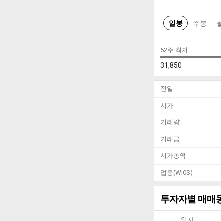
일봉
주봉
52주 최저
31,850
전일
시가
거래량
거래금
시가총액
업종(WICS)
투자자별 매매
일자