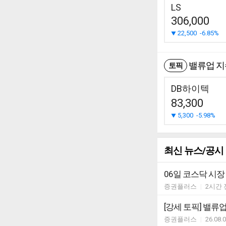
LS
306,000
22,500
-6.85%
밸류업 지수
토픽
DB하이텍
83,300
5,300
-5.98%
최신 뉴스/공시
06일 코스닥 시장
증권플러스
|
2시간 
[강세 토픽] 밸류업 
증권플러스
|
26.08.