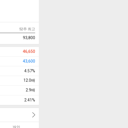
52주 최고
93,800
46,650
43,600
4.57%
12.0
배
2.9
배
2.41%
개인