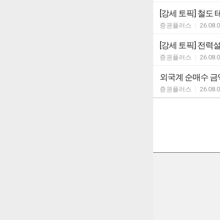
[강세 토픽] 철도 테
증권플러스
|
26.08.
[강세 토픽] 전력설비
증권플러스
|
26.08.
외국계 순매수 금액
증권플러스
|
26.08.