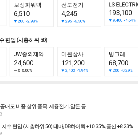
LS ELECTRI
보성파워텍
선도전기
193,100
6,510
4,245
9,400
-4.64%
200
-2.98%
295
-6.50%
 편입 (시총하위 50)
JW중외제약
미원상사
빙그레
24,600
121,200
68,700
0
0.00%
2,400
-1.94%
200
-0.29%
 공매도 비중 상위 종목. 제룡전기, 알톤 등
전
지수 편입 (시총하위 50) 테마, DB하이텍 +10.35%, 풍산 +8.23%
05