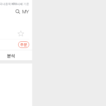
국내종목
KRX시세
기준
주문
분석