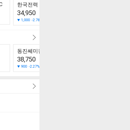
C
한국전력
광명전기
KBI메탈
34,950
932
4,885
1,000
-2.78%
0
0.00%
535
-9.87%
동진쎄미켐
롯데칠성
한미사이
38,750
100,300
44,600
900
-2.27%
1,200
-1.18%
800
+1.83%