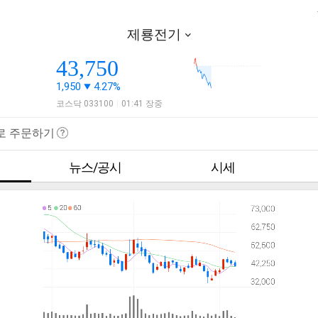
제룡전기
43,750
1,950
4.27%
코스닥 033100
01:41 장중
|
로 주문하기
뉴스/공시
시세